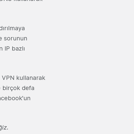
dırılmaya
e sorunun
 IP bazlı
k VPN kullanarak
ze birçok defa
Facebook'un
ğiz.