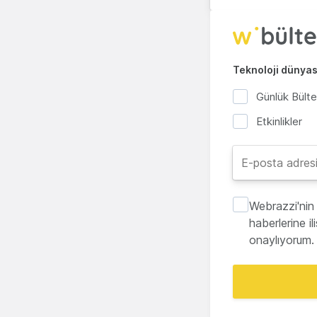
Teknoloji dünyası
Günlük Bült
Etkinlikler
Webrazzi'nin 
haberlerine i
onaylıyorum.