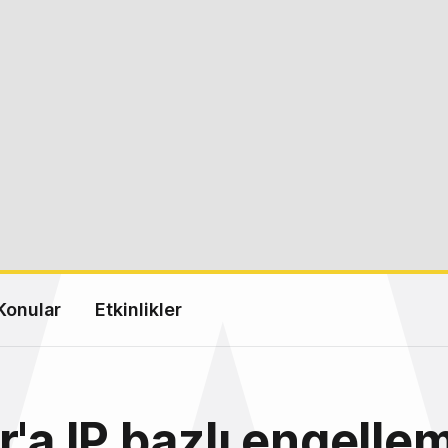
Konular
Etkinlikler
r'a IP bazlı engelle