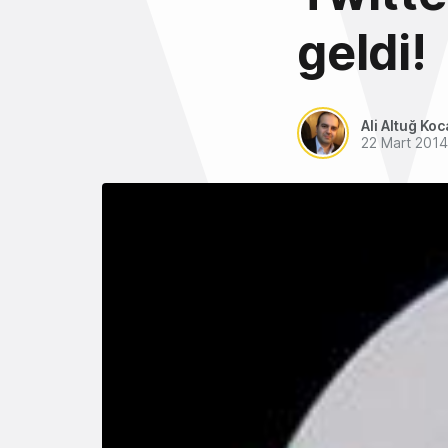
geldi!
Ali Altuğ Koc
22 Mart 2014