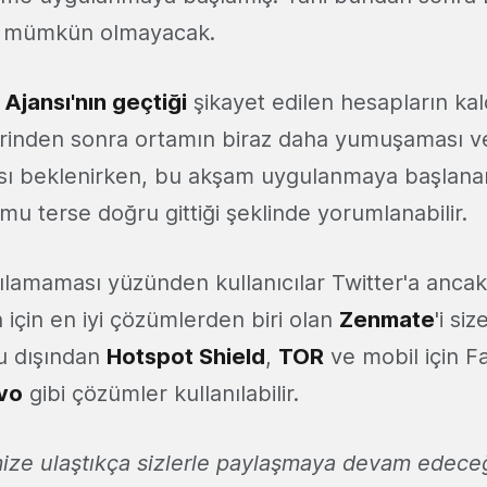
ım mümkün olmayacak.
Ajansı'nın geçtiği
şikayet edilen hesapların kal
erinden sonra ortamın biraz daha yumuşaması v
ı beklenirken, bu akşam uygulanmaya başlanan
u terse doğru gittiği şeklinde yorumlanabilir.
nılamaması yüzünden kullanıcılar Twitter'a anca
n için en iyi çözümlerden biri olan
Zenmate
'i si
nu dışından
Hotspot Shield
,
TOR
ve mobil için 
vo
gibi çözümler kullanılabilir.
imize ulaştıkça sizlerle paylaşmaya devam edece