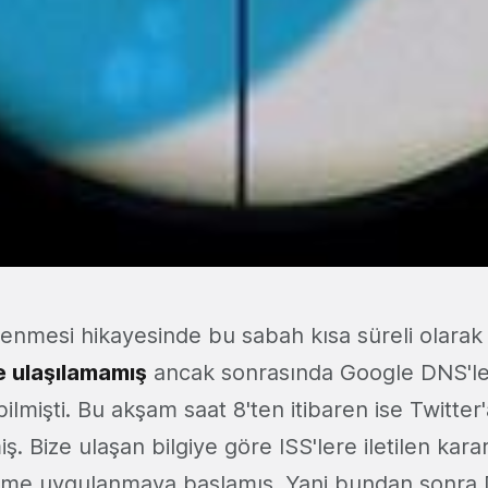
llenmesi hikayesinde bu sabah kısa süreli olara
e ulaşılamamış
ancak sonrasında Google DNS'le
bilmişti. Bu akşam saat 8'ten itibaren ise Twitter'
. Bize ulaşan bilgiye göre ISS'lere iletilen karar
leme uygulanmaya başlamış. Yani bundan sonra