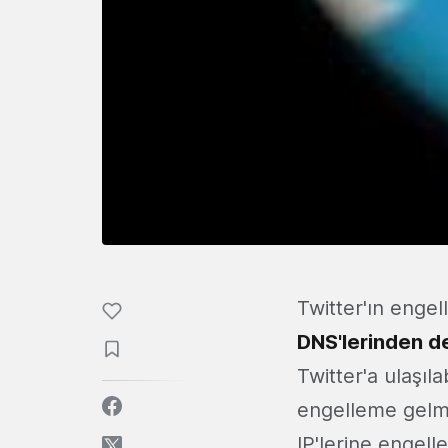
Twitter'ın enge
DNS'lerinden d
Twitter'a ulaşıla
engelleme gelmiş
IP'lerine engel