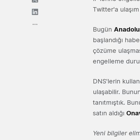
Twitter'a ulaş
Bugün
Anadolu 
başlandığı hab
çözüme ulaşmas
engelleme durum
DNS'lerin kulla
ulaşabilir. Bunu
tanıtmıştık. Bu
satın aldığı
Ona
Yeni bilgiler el