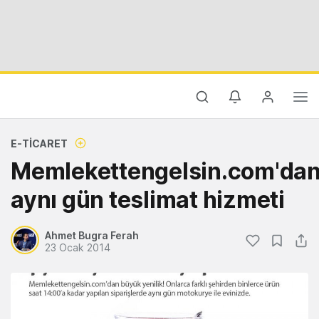
E-TICARET
Memlekettengelsin.com'da
aynı gün teslimat hizmeti
Ahmet Bugra Ferah
23 Ocak 2014