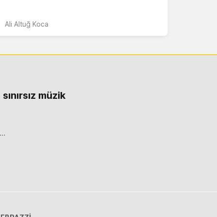
Ali Altuğ Koca
 sınırsız müzik
r…