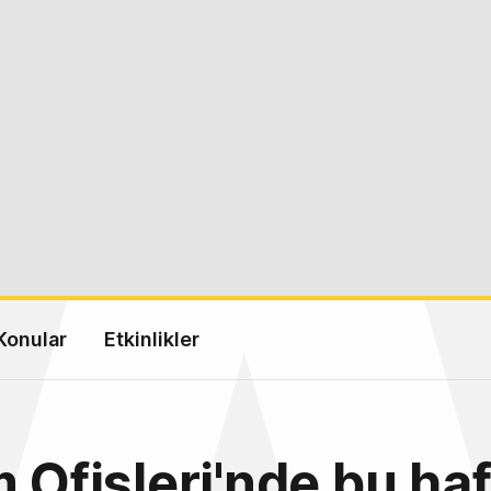
Konular
Etkinlikler
m Ofisleri'nde bu ha