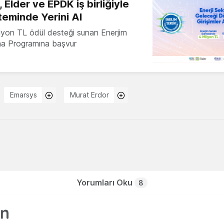
 Elder ve EPDK iş birliğiyle
teminde Yerini Al
milyon TL ödül desteği sunan Enerjim
ma Programına başvur
Emarsys
Murat Erdor
Yorumları Oku
8