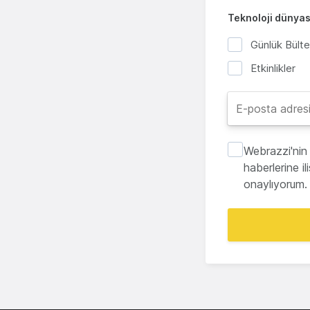
Teknoloji dünyası
Günlük Bült
Etkinlikler
Webrazzi'nin 
haberlerine i
onaylıyorum.