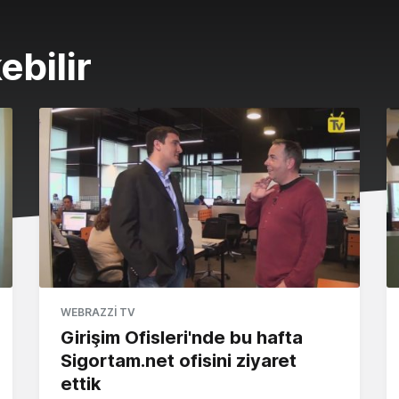
ebilir
WEBRAZZI TV
Girişim Ofisleri'nde bu hafta
Sigortam.net ofisini ziyaret
ettik