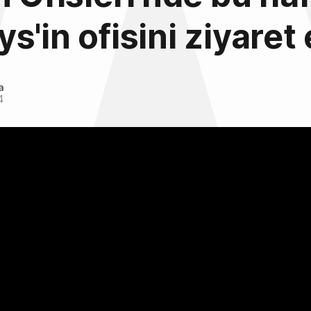
s'in ofisini ziyaret 
a
4