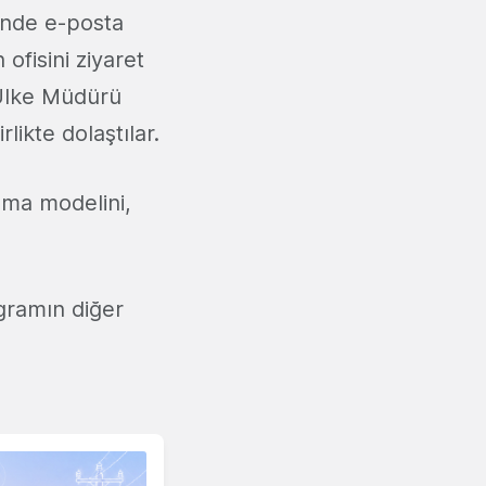
ünde e-posta
in ofisini ziyaret
 Ülke Müdürü
likte dolaştılar.
ışma modelini,
ogramın diğer