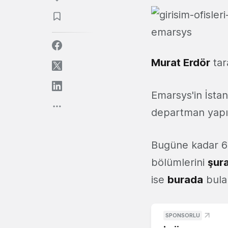
Murat Erdör
tara
Emarsys'in İstan
departman yapısı
Bugüne kadar 60’
bölümlerini
şur
ise
burada
bulab
SPONSORLU