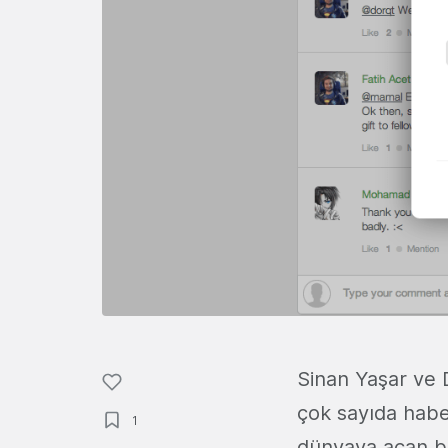
Sinan Yaşar ve 
çok sayıda hab
1
dünyaya açan bu