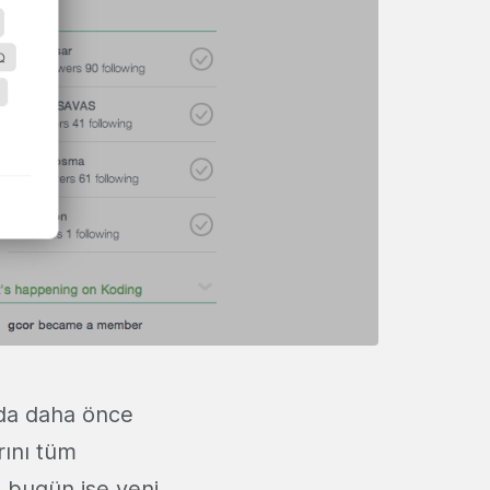
da daha önce
rını tüm
, bugün ise yeni