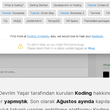
Devrim Yaşar tarafından kurulan
Koding
hakkın
er
yapmıştık
. Son olarak
Ağustos ayında
kapıla
lut tabanlı yazılım geliştirme platformu Koding