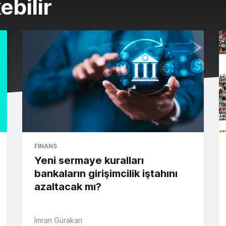
ebilir
FINANS
Yeni sermaye kuralları
bankaların girişimcilik iştahını
azaltacak mı?
İmran Gürakan