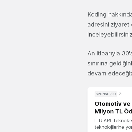
Koding hakkında 
adresini ziyaret
inceleyebilirsiniz
An itibarıyla 30
sınırına geldiği
devam edeceğiz
SPONSORLU
Otomotiv ve M
Milyon TL Öd
İTÜ ARI Teknokent
teknolojilerine y