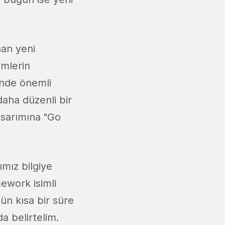
nan yeni
ümlerin
rinde önemli
daha düzenli bir
tasarımına "Go
ımız bilgiye
ework isimli
ün kısa bir süre
da belirtelim.