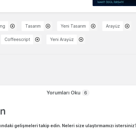
ing
Tasarım
Yeni Tasarım
Arayüz
Coffeescript
Yeni Arayüz
Yorumları Oku
6
ndaki gelişmeleri takip edin. Neleri size ulaştırmamızı istersiniz