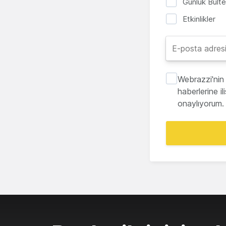
Günlük Bült
Etkinlikler
Webrazzi'nin 
haberlerine i
onaylıyorum.