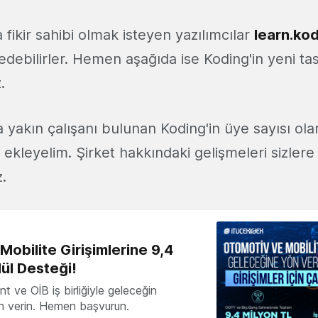
fikir sahibi olmak isteyen yazılımcılar
learn.ko
 edebilirler. Hemen aşağıda ise Koding'in yeni ta
.
'a yakın çalışanı bulunan Koding'in üye sayısı ola
ni ekleyelim. Şirket hakkındaki gelişmeleri sizle
.
obilite Girişimlerine 9,4
ül Desteği!
 ve OİB iş birliğiyle geleceğin
ön verin. Hemen başvurun.