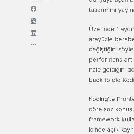
tasarımını yayına
Üzerinde 1 aydır
arayüzle beraber
değiştiğini söyl
performans artış
hale geldiğini d
back to old Kodi
Koding'te Fronte
göre söz konusu
framework kulla
içinde açık kayn