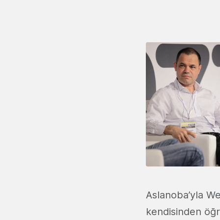
Aslanoba’yla Web
kendisinden öğre