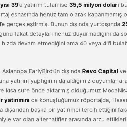
yısı 39
’u yatırım tutarı ise
35,5 milyon doları
bu
portaj esnasında henüz tam olarak kapanmamış 
l
’e gerçekleştirmiş. Bunun dışında yurtdışında
2
duğunu fakat detayları henüz duyurmadığını da sö
ı hızda devam etmediğini ama 40 veya 41’i bulab
 Aslanoba EarlyBird’ün dışında
Revo Capital
ve 
onuna yatırım yaptığının da aldığımız duyumlar a
ere kısa süre önce aktarmış olduğumuz ModaNis
ur yatırımını
da konuştuğumuz röportajda, Hasa
da dışarıdan başka bir yatırımcı tercih ettiğini faka
le var olan alternatifler arasında arzu ettikleri