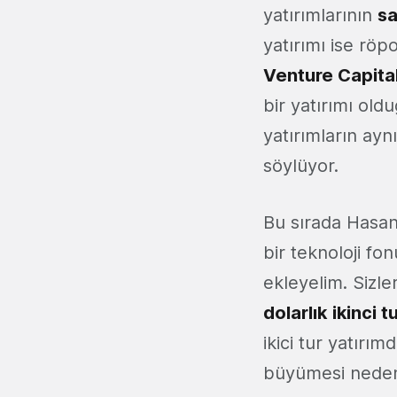
yatırımlarının
sa
yatırımı ise rö
Venture Capita
bir yatırımı ol
yatırımların ayn
söylüyor.
Bu sırada Hasan
bir teknoloji f
ekleyelim. Sizl
dolarlık
ikinci t
ikici tur yatırım
büyümesi nedeniy