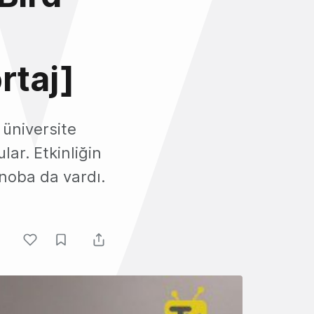
rtaj]
 üniversite
lar. Etkinliğin
noba da vardı.