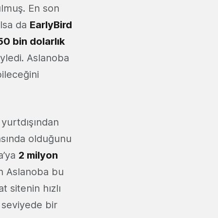
lmuş. En son
olsa da
EarlyBird
50 bin dolarlık
yledi. Aslanoba
ileceğini
yurtdışından
rasında olduğunu
a’ya
2 milyon
n Aslanoba bu
t sitenin hızlı
 seviyede bir