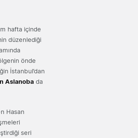
m hafta içinde
nin düzenlediği
psamında
bölgenin önde
iğin İstanbul’dan
n Aslanoba
da
ren Hasan
şmeleri
tirdiği seri