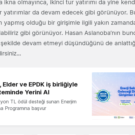
 ikna olmayınca, ikinci tur yatırımı da yine kendi
 tur yatırımlar da devam edecek gibi görünüyor. 
 yapmış olduğu bir girişimle ilgili yakın zamand
labiliriz gibi görünüyor. Hasan Aslanoba’nın bu
e şekilde devam etmeyi düşündüğünü de anlattığ
rsiniz...
 Elder ve EPDK iş birliğiyle
teminde Yerini Al
milyon TL ödül desteği sunan Enerjim
ma Programına başvur