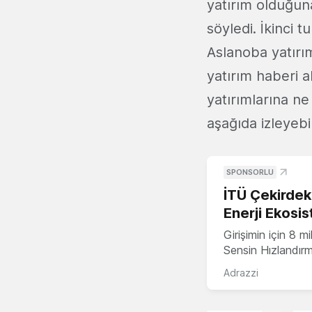
yatırım olduğuna
söyledi. İkinci
Aslanoba yatırım
yatırım haberi a
yatırımlarına n
aşağıda izleyebili
SPONSORLU
İTÜ Çekirdek,
Enerji Ekosis
Girişimin için 8 
Sensin Hızlandır
Adrazzi