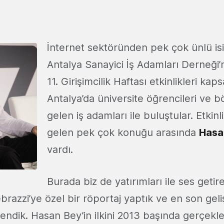
İnternet sektöründen pek çok ünlü isi
Antalya Sanayici İş Adamları Derneği’
11. Girişimcilik Haftası etkinlikleri ka
Antalya’da üniversite öğrencileri ve 
gelen iş adamları ile buluştular. Etkinl
gelen pek çok konuğu arasında
Hasa
vardı.
Burada biz de yatırımları ile ses geti
razzi’ye özel bir röportaj yaptık ve en son geli
ndik. Hasan Bey’in ilkini 2013 başında gerçekleş