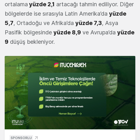
ortalama
yüzde 2,1
artacağı tahmin ediliyor. Diğer
bölgelerde ise sırasıyla Latin Amerika’da
yüzde
5,7
, Ortadoğu ve Afrika’da
yüzde 7,3
, Asya
Pasifik bölgesinde
yüzde 8,9
ve Avrupa’da
yüzde
9
düşüş bekleniyor.
SPONSORLU