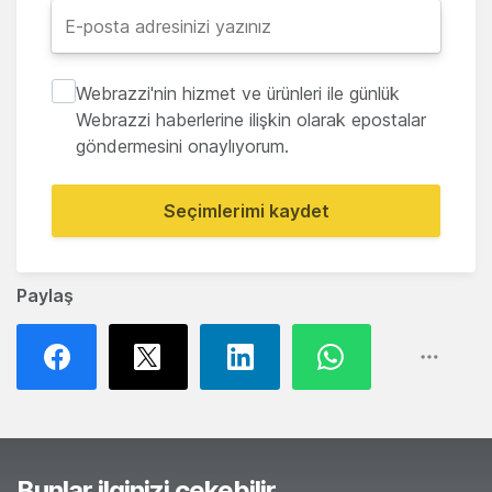
Webrazzi'nin hizmet ve ürünleri ile günlük
Webrazzi haberlerine ilişkin olarak epostalar
göndermesini onaylıyorum.
Seçimlerimi kaydet
Paylaş
Bunlar ilginizi çekebilir