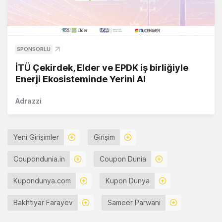
SPONSORLU
İTÜ Çekirdek, Elder ve EPDK iş birliğiyle
Enerji Ekosisteminde Yerini Al
Adrazzi
Yeni Girişimler
Girişim
Coupondunia.in
Coupon Dunia
Kupondunya.com
Kupon Dunya
Bakhtiyar Farayev
Sameer Parwani