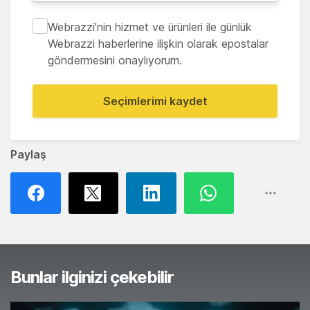
Webrazzi'nin hizmet ve ürünleri ile günlük
Webrazzi haberlerine ilişkin olarak epostalar
göndermesini onaylıyorum.
Seçimlerimi kaydet
Paylaş
Bunlar ilginizi çekebilir