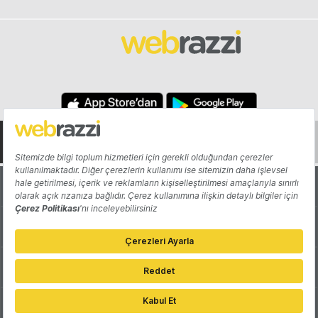
Hakkında
Yazarlar
Katkıda Bulun
Reklam
Girişiminizi Tanıtın
İletişim
Çerez Tercihleri
Gizlilik Politikası