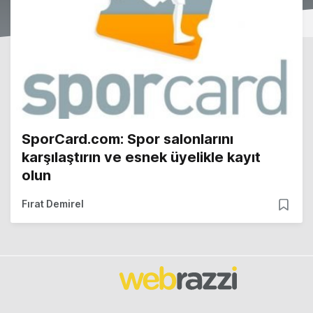
SporCard.com: Spor salonlarını
karşılaştırın ve esnek üyelikle kayıt
olun
Fırat Demirel