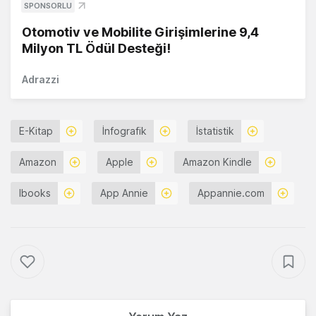
SPONSORLU
Otomotiv ve Mobilite Girişimlerine 9,4
Milyon TL Ödül Desteği!
Adrazzi
E-Kitap
İnfografik
İstatistik
Amazon
Apple
Amazon Kindle
Ibooks
App Annie
Appannie.com