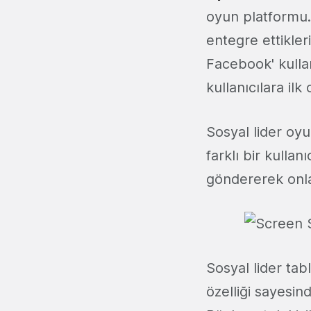
oyun platformu.
entegre ettikler
Facebook' kullan
kullanıcılara ilk
Sosyal lider oyun
farklı bir kull
göndererek onla
Sosyal lider tab
özelliği sayesind