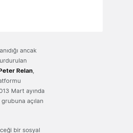
tanıdığı ancak
durdurulan
Peter Relan
,
latformu
 2013 Mart ayında
ci grubuna açılan
ceği bir sosyal