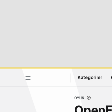
Kategoriler
OYUN
OpenFe