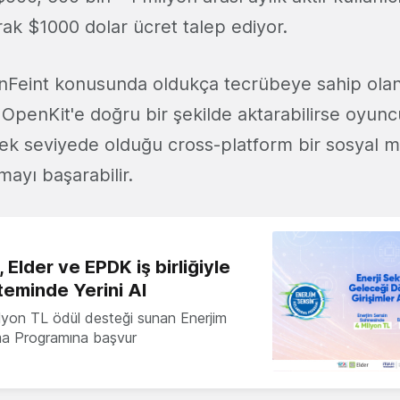
larak $1000 dolar ücret talep ediyor.
Feint konusunda oldukça tecrübeye sahip olan
 OpenKit'e doğru bir şekilde aktarabilirse oyunc
sek seviyede olduğu cross-platform bir sosyal 
ayı başarabilir.
 Elder ve EPDK iş birliğiyle
teminde Yerini Al
milyon TL ödül desteği sunan Enerjim
ma Programına başvur