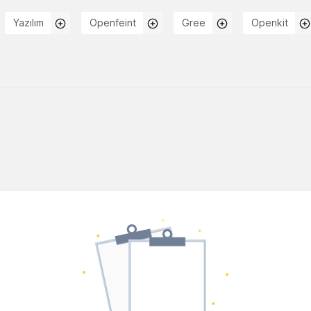
Yazılım
Openfeint
Gree
Openkit