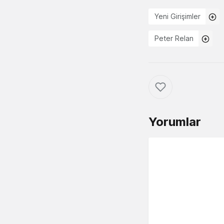
Yeni Girişimler
Peter Relan
Yorumlar