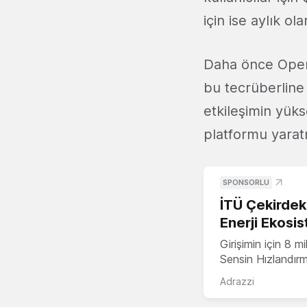
için ise aylık o
Daha önce Open
bu tecrüberline
etkileşimin yük
platformu yaratm
SPONSORLU
İTÜ Çekirdek,
Enerji Ekosis
Girişimin için 8 
Sensin Hızlandır
Adrazzi