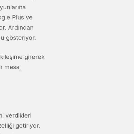
oyunlarına
ogle Plus ve
yor. Ardından
su gösteriyor.
tkileşime girerek
sh mesaj
i verdikleri
lliği getiriyor.