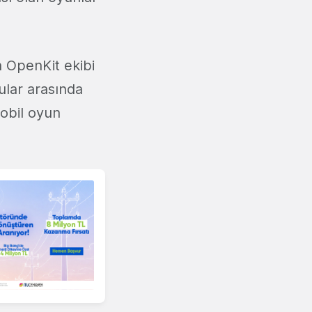
 OpenKit ekibi
ular arasında
mobil oyun