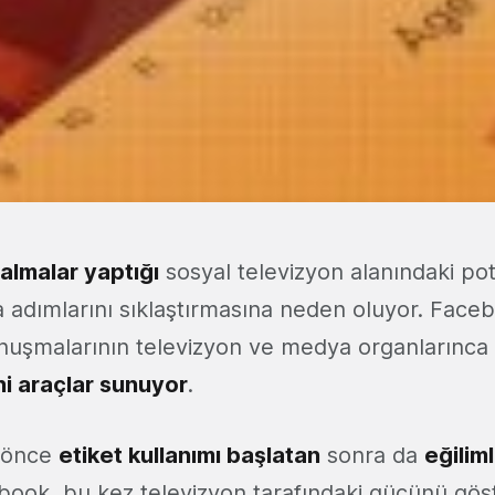
 almalar yaptığı
sosyal televizyon alanındaki pot
a adımlarını sıklaştırmasına neden oluyor. Face
onuşmalarının televizyon ve medya organlarınca d
i araçlar sunuyor
.
e önce
etiket kullanımı başlatan
sonra da
eğiliml
ook, bu kez televizyon tarafındaki gücünü göst