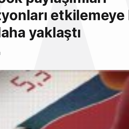
zyonları etkilemeye 
aha yaklaştı
l
3