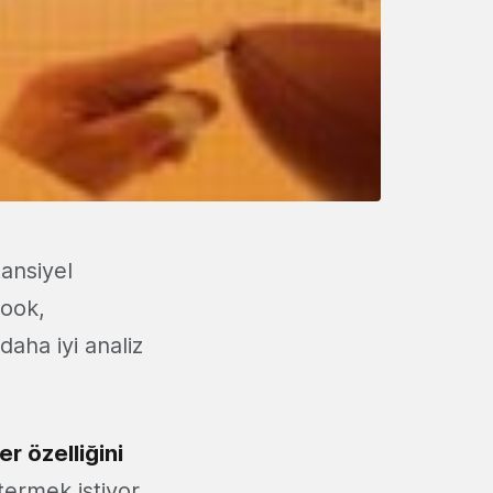
ansiyel
book,
aha iyi analiz
er özelliğini
ermek istiyor.