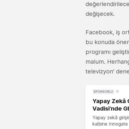
değerlendirilece
değişecek.
Facebook, iş or
bu konuda öneml
programı gelişti
malum. Herhangi
televizyon' dene
SPONSORLU
Yapay Zekâ G
Vadisi'nde G
Yapay zekâ girişi
kalbine Innogate i