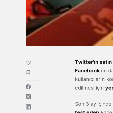
Twitter'ın satın
Facebook
'un d
kullanıcıların k
edilmesi için
yen
Son 3 ay içind
test eden
Faceb