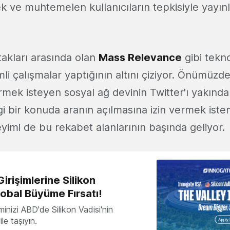
k ve muhtemelen kullanıcıların tepkisiyle yayınl
takları arasında olan
Mass Relevance
gibi teknol
i çalışmalar yaptığının altını çiziyor. Önümüzde
rmek isteyen sosyal ağ devinin Twitter'ı yakından
 bir konuda aranın açılmasına izin vermek istem
yimi de bu rekabet alanlarının başında geliyor.
irişimlerine Silikon
lobal Büyüme Fırsatı!
minizi ABD'de Silikon Vadisi'nin
le taşıyın.