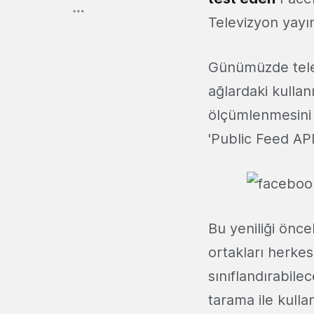
Televizyon yayın
Günümüzde telev
ağlardaki kullan
ölçümlenmesini 
'Public Feed API
Bu yeniliği önce
ortakları herke
sınıflandırabile
tarama ile kulla