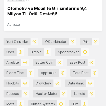
Otomotiv ve Mobilite Girişimlerine 9,4
Milyon TL Ödül Desteği!
Adrazzi
Yeni Girişimler
Y-Combinator
Prim
Uber
Bitcoin
Spoonrocket
Amulyte
Butter Coin
Easy Post
Bloom That
Apptimize
Tout Post
Floobits
Crowdery
Data Rank
Reebee
Hacker Meter
Lumoid
Meta
Butter Systems
Hum