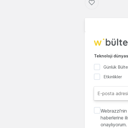
Teknoloji dünyası
Günlük Bült
Etkinlikler
Webrazzi'nin 
haberlerine i
onaylıyorum.