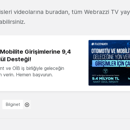
isleri videolarına buradan, tüm Webrazzi TV yay
ilirsiniz.
obilite Girişimlerine 9,4
ül Desteği!
 ve OİB iş birliğiyle geleceğin
ön verin. Hemen başvurun.
Bilginet