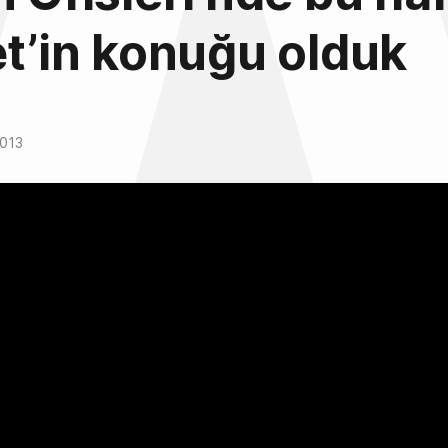
et’in konuğu olduk
2013