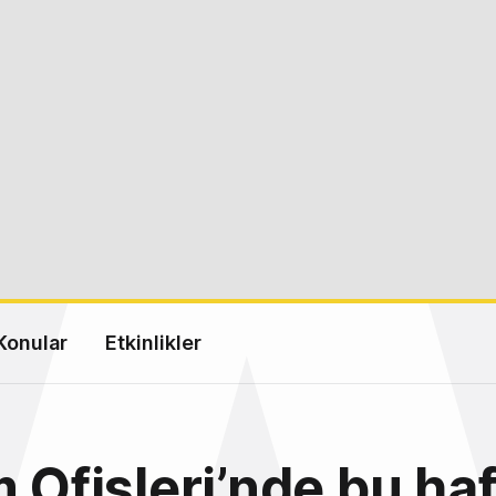
Konular
Etkinlikler
m Ofisleri’nde bu ha