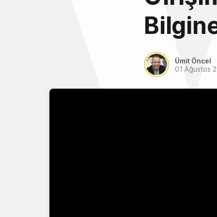
Bilgin
Ümit Öncel
01 Ağustos 