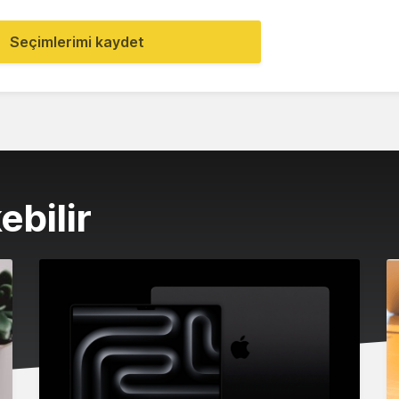
Seçimlerimi kaydet
ebilir