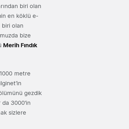
ından biri olan
nin en köklü e-
 biri olan
rumuzda bize
rü
Merih Fındık
ı 1000 metre
lginet’in
bölümünü gezdik
r da 3000'in
ak sizlere