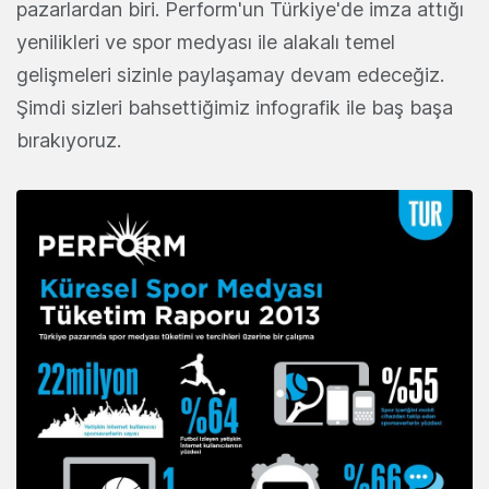
pazarlardan biri. Perform'un Türkiye'de imza attığı
yenilikleri ve spor medyası ile alakalı temel
gelişmeleri sizinle paylaşamay devam edeceğiz.
Şimdi sizleri bahsettiğimiz infografik ile baş başa
bırakıyoruz.