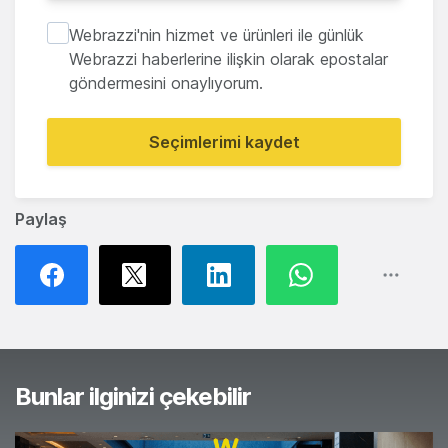
Webrazzi'nin hizmet ve ürünleri ile günlük
Webrazzi haberlerine ilişkin olarak epostalar
göndermesini onaylıyorum.
Seçimlerimi kaydet
Paylaş
Bunlar ilginizi çekebilir