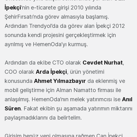
İpekçi
’nin e-ticarete girişi 2010 yılında
ŞehirFırsatı’nda görev almasıyla başlamış.
Ardından Trendyol’da da görev alan İpekçi 2012
sonunda kendi projesini gerçekleştirmek için
ayrılmış ve HemenOda’yı kurmuş.
Ardından da ekibe CTO olarak
Cevdet Nurhat
,
COO olarak
Arda İpekçi
, ürün yönetimi
konusunda
Ahmet Yılmazbayır
da eklenmiş ve
mobil geliştirme için Alman Namatto firması ile
anlaşılmış. HemenOda’nın melek yatırımcısı ise
Anıl
Süren
. Fakat ekibin şu aşamada yatırımın miktarını
paylaşmadıklarını da belirtelim.
Girişim henüz yeni olmasına rağmen Can İpekçi,