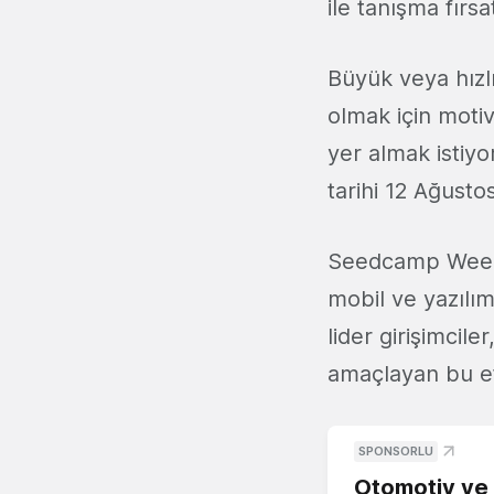
ile tanışma fırs
Büyük veya hızlı
olmak için mot
yer almak istiyo
tarihi 12 Ağustos
Seedcamp Week L
mobil ve yazılı
lider girişimcile
amaçlayan bu et
SPONSORLU
Otomotiv ve M