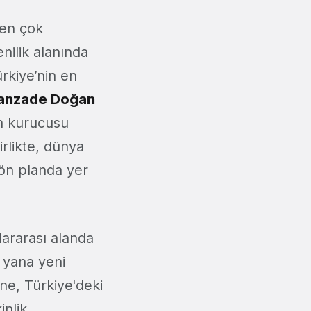
 en çok
nilik alanında
ürkiye’nin en
anzade Doğan
n kurucusu
irlikte, dünya
a ön planda yer
slararası alanda
 yana yeni
ne, Türkiye'deki
inlik