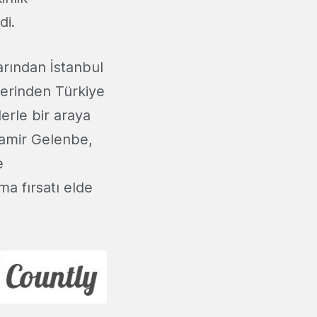
di.
arından İstanbul
tlerinden Türkiye
lerle bir araya
Pamir Gelenbe,
e
a fırsatı elde