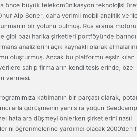
ha önce büyük telekomünikasyon teknolojisi üret
nur Alp Soner, daha verimli mobil analitik veril
sunmanın bir yolunu bulmuş. Rus arama motoru 
 gibi bazı harika şirketleri portföyünde barınd
rmans analizlerini açık kaynaklı olarak almaların
ormu oluşturmuş. Ancak bu platformu eşsiz kılan
verilere sahip firmaların kendi tesislerinde, özel
zin vermesi.
rogramımıza katılmanın bir parçası olarak, pota
rımcılarla görüşmenin yanı sıra yoğun Seedcamp
el hatalara düşmeyi önlerken şirketlerini nasıl
lerini öğrenmelerine yardımcı olacak 2000’den 