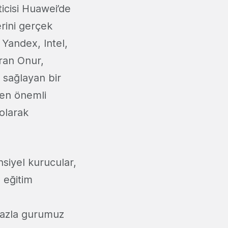
icisi Huawei’de
erini gerçek
Yandex, Intel,
ıran Onur,
ı sağlayan bir
 en önemli
 olarak
nsiyel kurucular,
 eğitim
fazla gurumuz