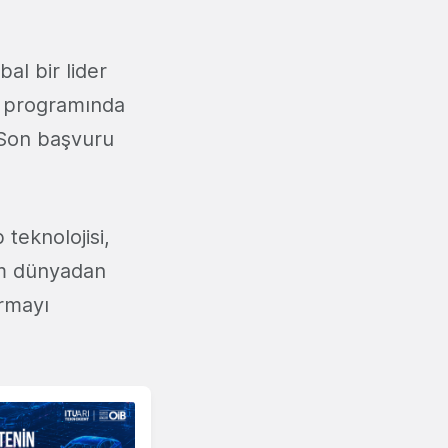
al bir lider
p programında
on başvuru
teknolojisi,
üm dünyadan
urmayı