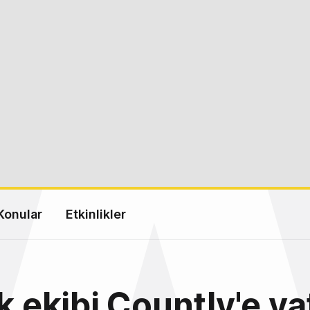
Konular
Etkinlikler
rk ekibi Countly'e ya