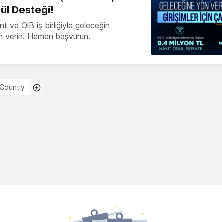
ül Desteği!
 ve OİB iş birliğiyle geleceğin
ön verin. Hemen başvurun.
Countly