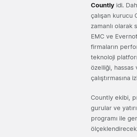
Countly
idi. Da
çalışan kurucu O
zamanlı olarak 
EMC ve Evernote
firmaların perfo
teknoloji platf
özelliği, hassas 
çalıştırmasına i
Countly ekibi, p
gurular ve yatı
programı ile gen
ölçeklendirecek