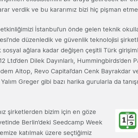
ar verdik ve bu kararımız bizi hiç pişman etme
kinliğimizi İstanbul’un önde gelen teknik okull
esi’nde düzenledik ve güvenlik teknolojisi şirke
 sosyal ağlara kadar değişen çeşitli Türk girişim
 212 Ltd’den Dilek Dayınlarlı, Hummingbirds’den 
dem Altop, Revo Capital’dan Cenk Bayrakdar v
alım Greger gibi bazı harika gurularla da tanışm
ız şirketlerden bizim için en göze
yetinde Berlin’deki Seedcamp Week
ilemize katılmak üzere seçtiğimiz