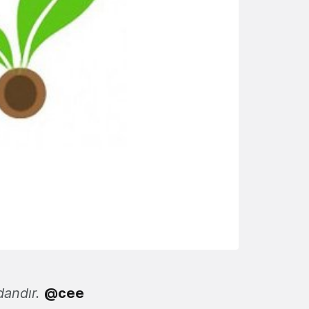
dandır.
@cee