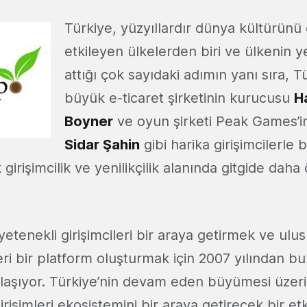
Türkiye, yüzyıllardır dünya kültürünü
etkileyen ülkelerden biri ve ülkenin ye
attığı çok sayıdaki adımın yanı sıra, T
büyük e-ticaret şirketinin kurucusu
H
Boyner
ve oyun şirketi Peak Games’i
Sidar Şahin
gibi harika girişimcilerle b
 girişimcilik ve yenilikçilik alanında gitgide dah
yetenekli girişimcileri bir araya getirmek ve ulu
ri bir platform oluşturmak için 2007 yılından bu
laşıyor. Türkiye’nin devam eden büyümesi üzeri
girişimleri ekosistemini bir araya getirecek bir etk