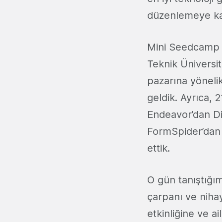
düzenlemeye kar
Mini Seedcamp et
Teknik Üniversit
pazarına yönelik
geldik. Ayrıca,
Endeavor’dan Di
FormSpider’dan Y
ettik.
O gün tanıştığım
çarpanı ve niha
etkinliğine ve a