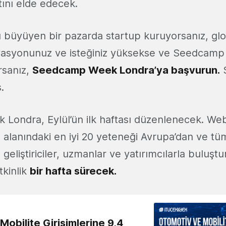
atını elde edecek.
 büyüyen bir pazarda startup kuruyorsanız, glob
ivasyonunuz ve isteğiniz yüksekse ve Seedcam
rsanız,
Seedcamp Week Londra’ya başvurun.
S
.
ondra, Eylül’ün ilk haftası düzenlenecek. Web 
m alanındaki en iyi 20 yeteneği Avrupa’dan ve t
r, geliştiriciler, uzmanlar ve yatırımcılarla buluşt
kinlik
bir hafta sürecek.
obilite Girişimlerine 9,4