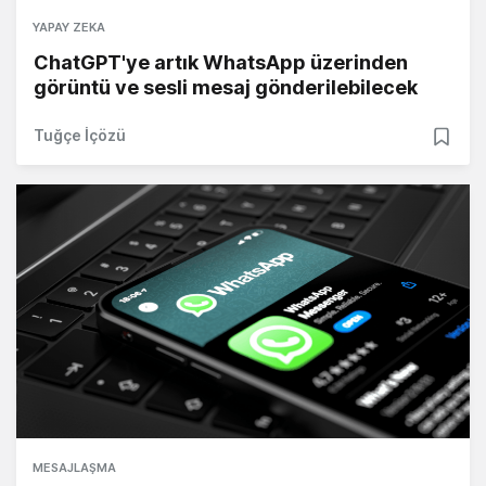
YAPAY ZEKA
ChatGPT'ye artık WhatsApp üzerinden
görüntü ve sesli mesaj gönderilebilecek
Tuğçe İçözü
MESAJLAŞMA