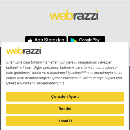
Hakkında
Yazarlar
Katkıda Bulun
Reklam
Girişiminizi Tanıtın
İletişim
Çerez Tercihleri
Gizlilik Politikası