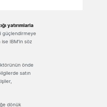
ığı yatırımlarla
ini güçlendirmeye
 ise IBM'in söz
sektörünün önde
bilgilerde satın
şiler,
ceğe dönük