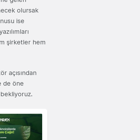
necek olursak
onusu ise
yazılımları
em şirketler hem
tör açısından
e de öne
 bekliyoruz.