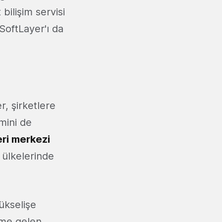
bilişim servisi
 SoftLayer'ı da
, şirketlere
mini de
eri merkezi
 ülkelerinde
yükselişe
ime gelen