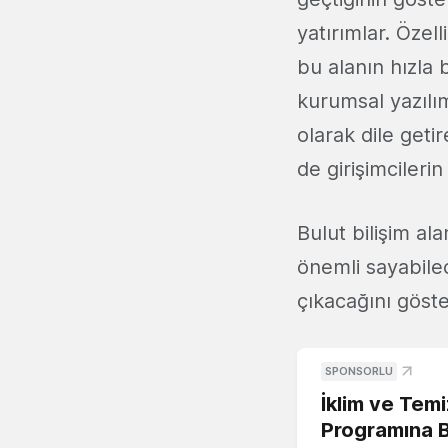
yatırımlar. Öze
bu alanın hızla 
kurumsal yazılım
olarak dile get
de girişimcileri
Bulut bilişim al
önemli sayabile
çıkacağını göste
SPONSORLU
İklim ve Temi
Programına 