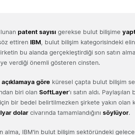
ulunan
patent sayısı
gerekse bulut bilişime
yapt
söz ettiren
IBM
, bulut bilişim kategorisindeki el
rketin bu alanda gerçekleştirdiği son satın alma
ye verdiği önemli gösteren cinsten.
n
açıklamaya göre
küresel çapta bulut bilişim 
ndan biri olan
SoftLayer
'ı satın aldı. Paylaşılan 
çin bir bedel belirtilmezken şirkete yakın olan ki
lyar dolar
civarında tamamlandığını
söylüyor
.
n alma, IBM'in bulut bilişim sektöründeki gele