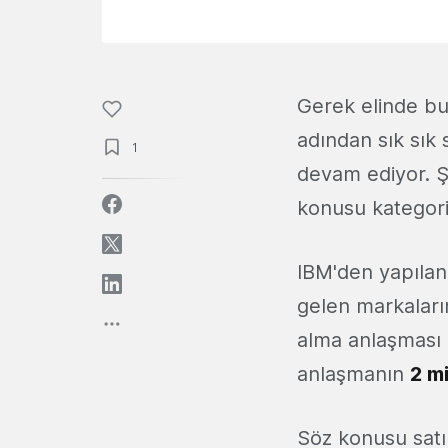
Gerek elinde b
adından sık sık 
1
devam ediyor. Şi
konusu kategori
IBM'den yapıla
gelen markaları
alma anlaşması i
anlaşmanın
2 mi
Söz konusu satı