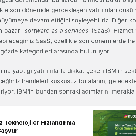
llikle son dönemde gerçekleşen yatırımları düşü
büyümeye devam ettiğini söyleyebiliriz. Diğer k
 pazarı '
software as a services
' (SaaS). Hizmet 
irebileceğimiz SaaS, özellikle son dönemlerde h
n gözde kategorileri arasında bulunuyor.
anına yaptığı yatırımlarla dikkat çeken IBM'in sek
ceğimiz hamleleri kuşkusuz bu alanın, gelecekt
riyor. IBM'in bundan sonraki adımlarını merakla
z Teknolojiler Hızlandırma
Başvur