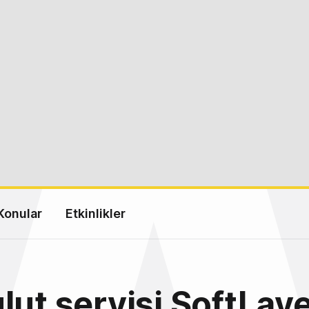
Konular
Etkinlikler
lut servisi SoftLayer