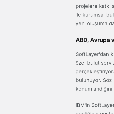
projelere katkı 
ile kurumsal bul
yeni oluşuma da
ABD, Avrupa v
SoftLayer'dan k
özel bulut servi
gerçekleştiriyor
bulunuyor. Söz 
konumlandığını 
IBM'in SoftLayer
geçtiğinin göste