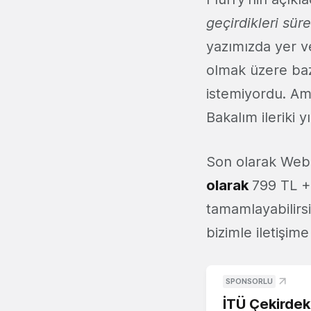
geçirdikleri süre
yazımızda yer v
olmak üzere baz
istemiyordu. Am
Bakalım ileriki y
Son olarak Webr
olarak
799 TL +
tamamlayabilirsin
bizimle iletişime
SPONSORLU
İTÜ Çekirdek,