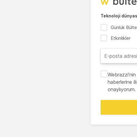
Teknoloji dünyası
Günlük Bült
Etkinlikler
Webrazzi'nin 
haberlerine i
onaylıyorum.