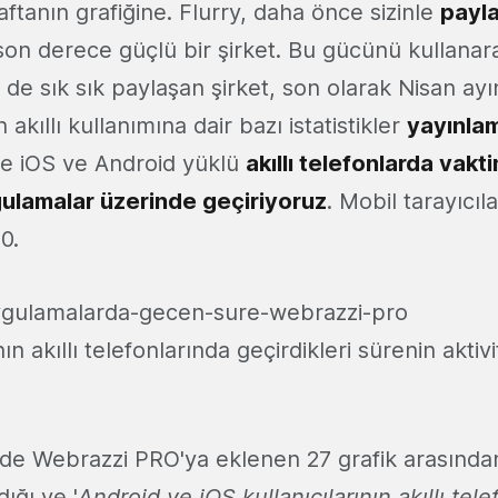
ftanın grafiğine. Flurry, daha önce sizinle
payla
on derece güçlü bir şirket. Bu gücünü kullanarak
ri de sık sık paylaşan şirket, son olarak Nisan ay
akıllı kullanımına dair bazı istatistikler
yayınlam
re iOS ve Android yüklü
akıllı telefonlarda vakt
gulamalar üzerinde geçiriyoruz
. Mobil tarayıcıl
0.
nın akıllı telefonlarında geçirdikleri sürenin aktiv
inde Webrazzi PRO'ya eklenen 27 grafik arasından
dığı ve '
Android ve iOS kullanıcılarının akıllı tel