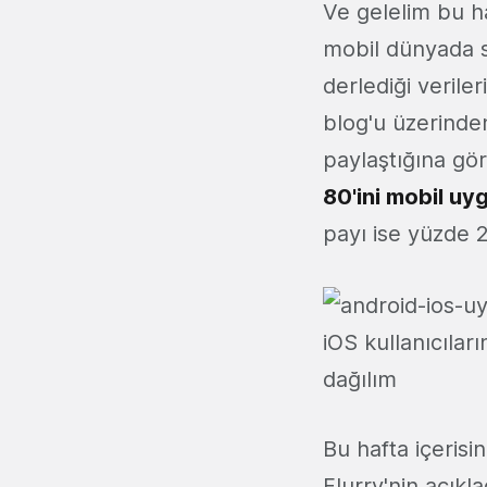
Ve gelelim bu ha
mobil dünyada s
derlediği verile
blog'u üzerinden 
paylaştığına gö
80'ini mobil uy
payı ise yüzde 2
iOS kullanıcıları
dağılım
Bu hafta içeris
Flurry'nin açıkla