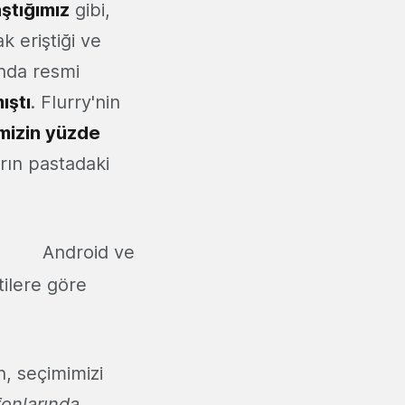
ştığımız
gibi,
 eriştiği ve
ında resmi
ıştı
. Flurry'nin
imizin yüzde
arın pastadaki
Android ve
itilere göre
, seçimimizi
efonlarında