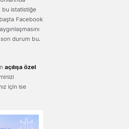
 bu istatistiğe
r başta Facebook
aygınlaşmasını
n son durum bu.
in
açılışa özel
minizi
ız için ise