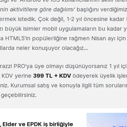
nin aktivitilere göre dağılımı'
başlığını verdiğimiz
ermek istedik. Çok değil, 1-2 yıl öncesine kada
ı büyük isimler mobil uygulamaların bu kadar y
a HTML5'in popülerliğine rağmen Nisan ayı içi
ıllarda neler konuşuyor olacağız...
azzi PRO'ya üye olmayı düşünüyorsanız 1 yıl iç
 KDV yerine
399 TL + KDV
ödeyerek üyelik işle
iz. Kurumsal satış ve konuyla ilgili tüm soruların
 geçebilirsiniz.
 Elder ve EPDK iş birliğiyle