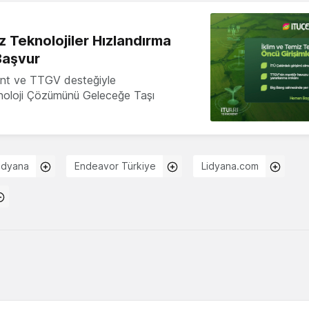
z Teknolojiler Hızlandırma
Başvur
nt ve TTGV desteğiyle
knoloji Çözümünü Geleceğe Taşı
idyana
Endeavor Türkiye
Lidyana.com