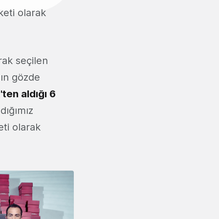
keti olarak
arak seçilen
nın gözde
'ten aldığı 6
adığımız
ti olarak