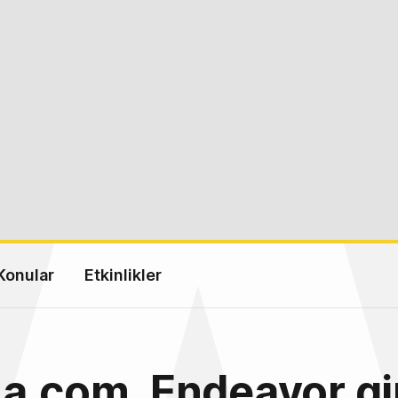
Konular
Etkinlikler
a.com, Endeavor gi