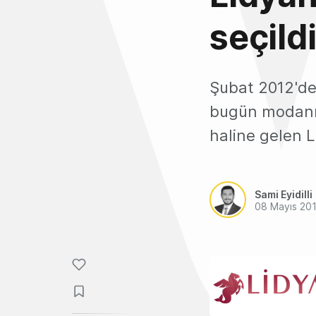
seçild
Şubat 2012'de 
bugün modanın 
haline gelen L
Sami Eyidilli
08 Mayıs 20