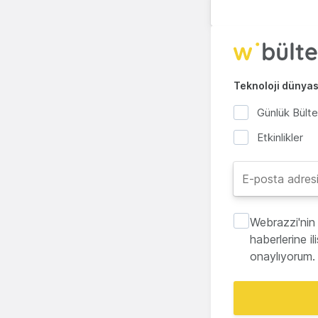
Teknoloji dünyası
Günlük Bült
Etkinlikler
Webrazzi'nin 
haberlerine i
onaylıyorum.