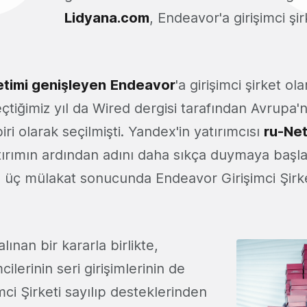
Lidyana.com
, Endeavor'a girişimci şir
timi genişleyen
Endeavor
'a girişimci şirket ol
çtiğimiz yıl da Wired dergisi tarafından Avrupa'
iri olarak seçilmişti. Yandex'in yatırımcısı
ru-Net
atırımın ardından adını daha sıkça duymaya başl
n üç mülakat sonucunda Endeavor Girişimci Şirke
lınan bir kararla birlikte,
ilerinin seri girişimlerinin de
ci Şirketi sayılıp desteklerinden