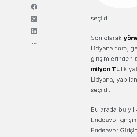
seçildi.
Son olarak
yöne
Lidyana.com, ge
girişimlerinden b
milyon TL
'lik y
Lidyana, yapıla
seçildi.
Bu arada bu yıl a
Endeavor girişimc
Endeavor Girişim