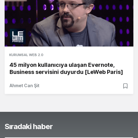
KURUMSAL WEB 2.0
45 milyon kullanıcıya ulaşan Evernote,
Business servisini duyurdu [LeWeb Paris]
Ahmet Can Şit
Sıradaki haber