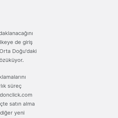
aklanacağını
keye de giriş
 Orta Doğu'daki
gözüküyor.
lamalarını
lık süreç
odonclick.com
çte satın alma
 diğer yeni