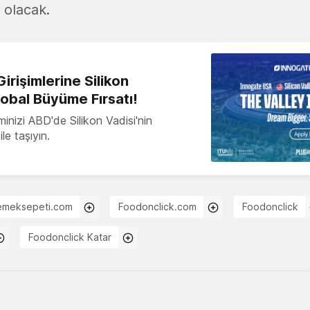
i olacak.
irişimlerine Silikon
lobal Büyüme Fırsatı!
minizi ABD'de Silikon Vadisi'nin
le taşıyın.
emeksepeti.com
Foodonclick.com
Foodonclick
Foodonclick Katar