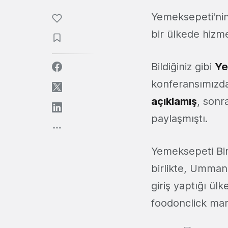
Yemeksepeti'nin 
bir ülkede hizm
Bildiğiniz gibi
Ye
konferansımızda
açıklamış
, sonr
paylaşmıştı.
Yemeksepeti Birl
birlikte, Umman
giriş yaptığı ül
foodonclick mar