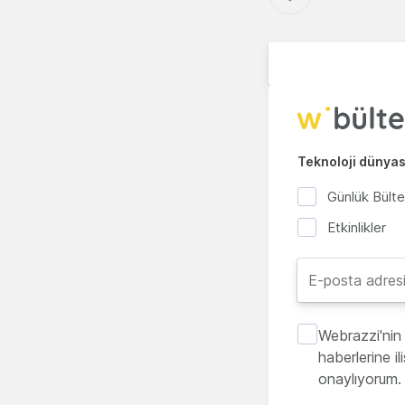
Teknoloji dünyası
Günlük Bült
Etkinlikler
Webrazzi'nin 
haberlerine i
onaylıyorum.