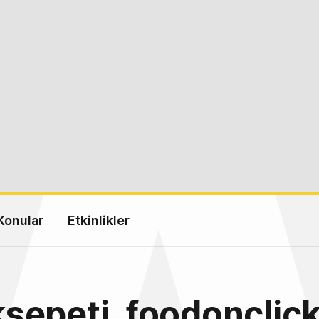
Konular
Etkinlikler
sepeti, foodonclic