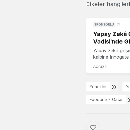
ülkeler hangiler
SPONSORLU
Yapay Zekâ G
Vadisi'nde G
Yapay zekâ girişi
kalbine Innogate i
Adrazzi
Yenilikler
Y
Foodonlick Qatar