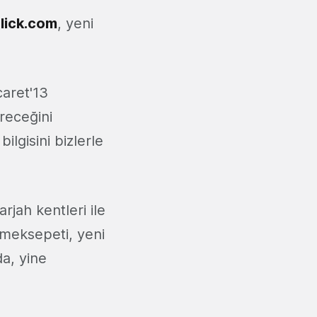
lick.com
, yeni
aret'13
receğini
ilgisini bizlerle
rjah kentleri ile
emeksepeti, yeni
da, yine