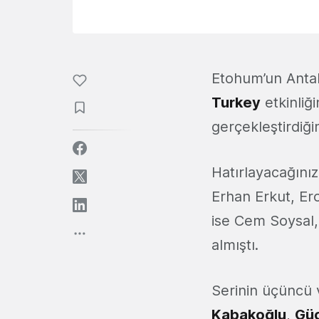
Etohum’un Antal
Turkey
etkinliği
gerçekleştirdiğ
Hatırlayacağınız
Erhan Erkut, Ero
ise Cem Soysal,
almıştı.
Serinin üçüncü 
Kabakoğlu
,
Gü