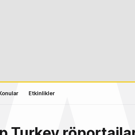
Konular
Etkinlikler
p Turkey röportajları