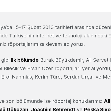
ya’da 15-17 Şubat 2013 tarihleri arasında düze
nde Türkiye’nin internet ve teknoloji alanındaki ö
imiz röportajlarımıza devam ediyoruz.
 gibi
ilk bölümde
Burak Büyükdemir, Ali Servet
l Bilecik ve Ersan Özer röportajları yer alıyordu
 Erol Nahmias, Kerim Türe, Serdar Urçar ve Mev
ve son bölümünde ise röportaj konuklarımız
Ali
çlü Gökozan
,
Joachim Behrendt
ve
Pekka Siv