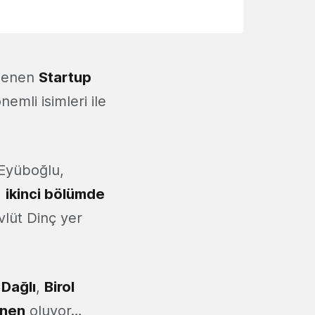
nlenen
Startup
nemli isimleri ile
 Eyüboğlu,
,
ikinci bölümde
lüt Dinç yer
 Dağlı
,
Birol
onen
oluyor…