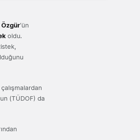
e
Özgür
‘ün
ek
oldu.
istek,
 olduğunu
ı çalışmalardan
nun (TÜDOF) da
rından