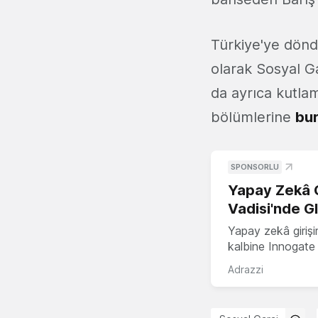
Türkiye'ye dönd
olarak Sosyal Ga
da ayrıca kutlam
bölümlerine
bu
SPONSORLU
Yapay Zekâ G
Vadisi'nde G
Yapay zekâ girişi
kalbine Innogate i
Adrazzi