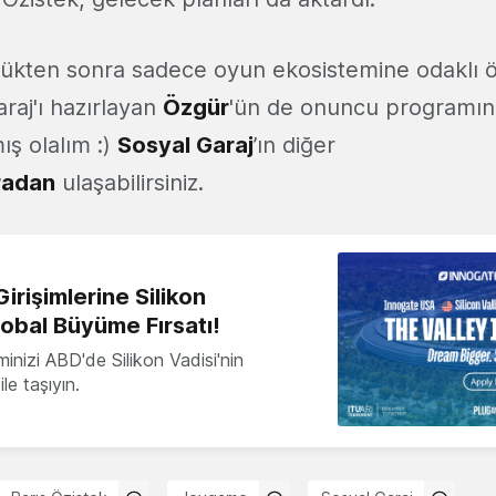
ükten sonra sadece oyun ekosistemine odaklı ö
raj'ı hazırlayan
Özgür
'ün de onuncu programına
ış olalım :)
Sosyal Garaj
’ın diğer
radan
ulaşabilirsiniz.
irişimlerine Silikon
lobal Büyüme Fırsatı!
minizi ABD'de Silikon Vadisi'nin
le taşıyın.