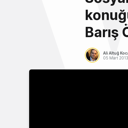
konuğ
Barış 
Ali Altuğ Koc
05 Mart 201