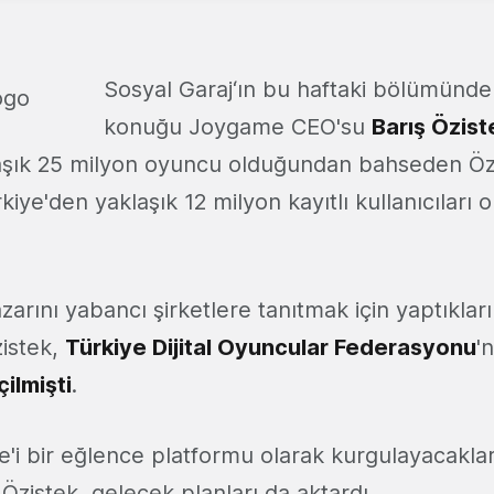
Sosyal Garaj‘ın bu haftaki bölümünd
konuğu Joygame CEO'su
Barış Özist
aşık 25 milyon oyuncu olduğundan bahseden Öz
ye'den yaklaşık 12 milyon kayıtlı kullanıcıları
arını yabancı şirketlere tanıtmak için yaptıklar
istek,
Türkiye Dijital Oyuncular Federasyonu
'
çilmişti
.
'i bir eğlence platformu olarak kurgulayacakla
zistek, gelecek planları da aktardı.