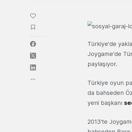
Türkiye'de yakl
Joygame'de Türki
paylaşıyor.
Türkiye oyun paz
da bahseden Öz
yeni başkanı
se
2013'te Joygame
bahseden Barış Ö