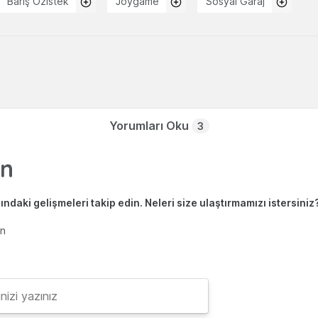
Barış Özistek
Joygame
Sosyal Garaj
Yorumları Oku
3
ndaki gelişmeleri takip edin. Neleri size ulaştırmamızı istersiniz
en