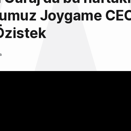
umuz Joygame CEO
Özistek
a
3