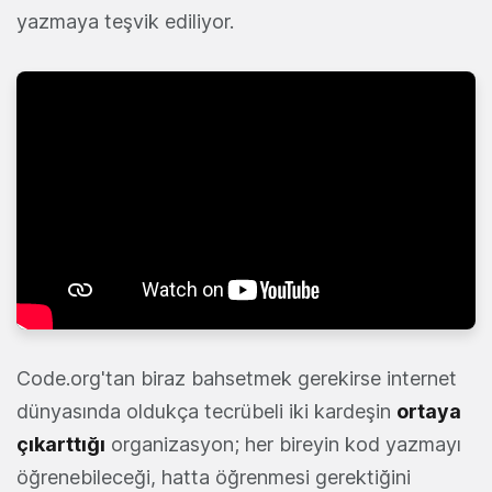
yazmaya teşvik ediliyor.
Code.org'tan biraz bahsetmek gerekirse internet
dünyasında oldukça tecrübeli iki kardeşin
ortaya
çıkarttığı
organizasyon; her bireyin kod yazmayı
öğrenebileceği, hatta öğrenmesi gerektiğini