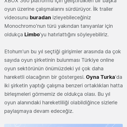
XBOX 360 platformu için geliştirdikleri bir başka
oyun üzerine çalışmalarını sürdürüyor. İlk trailer
videosunu
buradan
izleyebileceğiniz
Monochromo'nun türü yakından tanıyanlar için
oldukça
Limbo
'yu hatırlattığını söyleyebiliriz.
Etohum'un bu yıl seçtiği girişimler arasında da çok
sayıda oyun şirketinin bulunması Türkiye online
oyun sektörünün önümüzdeki yıl çok daha
hareketli olacağının bir göstergesi.
Oyna Turka
'da
iki şirketin yaptığı çalışma benzeri ortaklıkları hatta
birleşmeleri görmemiz de oldukça olası. Bu yıl
oyun alanındaki hareketliliği olabildiğince sizlerle
paylaşmaya devam edeceğiz.