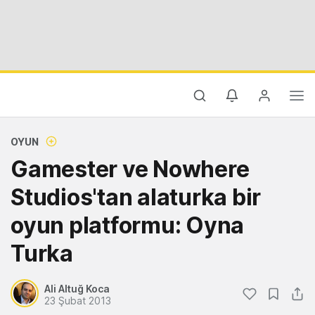
OYUN
Gamester ve Nowhere
Studios'tan alaturka bir
oyun platformu: Oyna
Turka
Ali Altuğ Koca
23 Şubat 2013