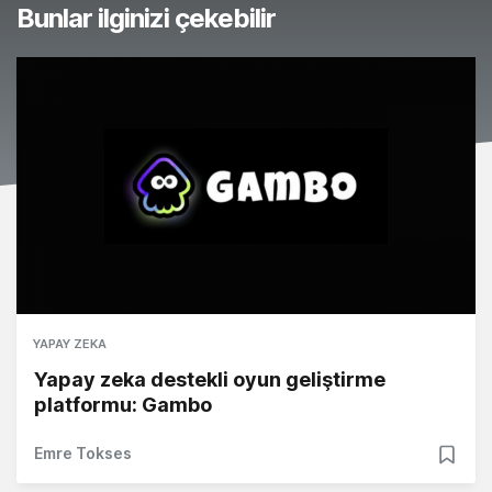
Bunlar ilginizi çekebilir
YAPAY ZEKA
Yapay zeka destekli oyun geliştirme
platformu: Gambo
Emre Tokses