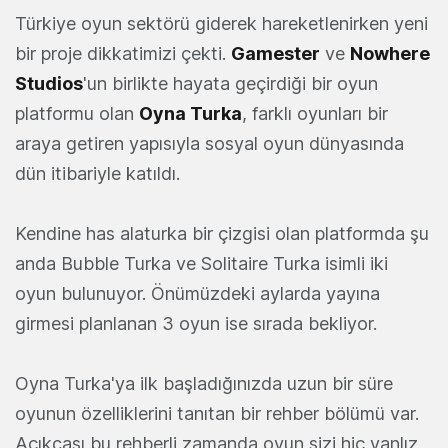
Türkiye oyun sektörü giderek hareketlenirken yeni
bir proje dikkatimizi çekti.
Gamester
ve
Nowhere
Studios
'un birlikte hayata geçirdiği bir oyun
platformu olan
Oyna Turka
, farklı oyunları bir
araya getiren yapısıyla sosyal oyun dünyasında
dün itibariyle katıldı.
Kendine has alaturka bir çizgisi olan platformda şu
anda Bubble Turka ve Solitaire Turka isimli iki
oyun bulunuyor. Önümüzdeki aylarda yayına
girmesi planlanan 3 oyun ise sırada bekliyor.
Oyna Turka'ya ilk başladığınızda uzun bir süre
oyunun özelliklerini tanıtan bir rehber bölümü var.
Açıkcası bu rehberli zamanda oyun sizi hiç yanlız