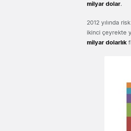
milyar dolar
.
2012 yılında ris
ikinci çeyrekt
milyar dolarlık
f