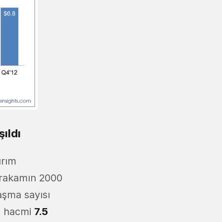
ıldı
ırım
 rakamın 2000
aşma sayısı
n hacmi
7.5