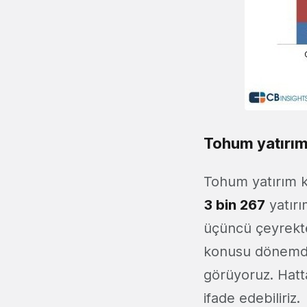
Tohum yatırıml
Tohum yatırım k
3 bin 267
yatır
üçüncü çeyrekte
konusu dönemd
görüyoruz. Hatta
ifade edebiliriz.