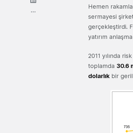
Hemen rakamları
sermayesi şirket
gerçekleştirdi.
yatırım anlaşmal
2011 yılında ris
toplamda
30.6 m
dolarlık
bir geri