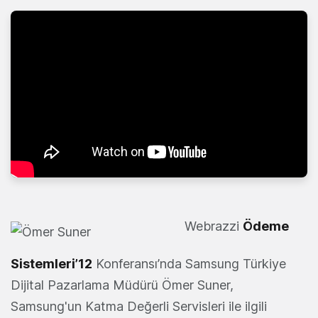
Webrazzi
Ödeme
Sistemleri’12
Konferansı’nda Samsung Türkiye
Dijital Pazarlama Müdürü Ömer Suner,
Samsung'un Katma Değerli Servisleri ile ilgili