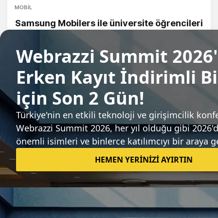
MOBIL
Samsung Mobilers ile üniversite öğrencileri
gerçek pazarlama projelerine hayat
veriyor
Fırat Demirel
Sıradaki haber