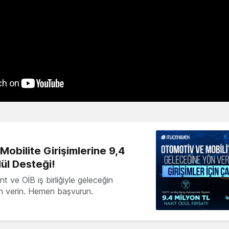
obilite Girişimlerine 9,4
ül Desteği!
 ve OİB iş birliğiyle geleceğin
ön verin. Hemen başvurun.