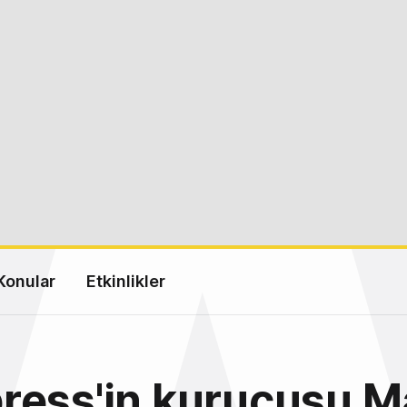
Konular
Etkinlikler
ress'in kurucusu M