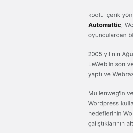
kodlu içerik yö
Automattic
, Wo
oyunculardan bir
2005 yılının Ağ
LeWeb'in son v
yaptı ve Webraz
Mullenweg'in ver
Wordpress kulla
hedeflerinin Wo
çalıştıklarının alt