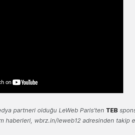
dya partneri olduğu LeWeb Paris’ten
TEB
spons
m haberleri, wbrz.in/leweb12 adresinden takip ed