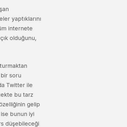
uşan
ler yaptıklarını
tüm internete
açık olduğunu,
uşturmaktan
 bir soru
a Twitter ile
cekte bu tarz
zelliğinin gelip
ise bunun iyi
rs düşebileceği