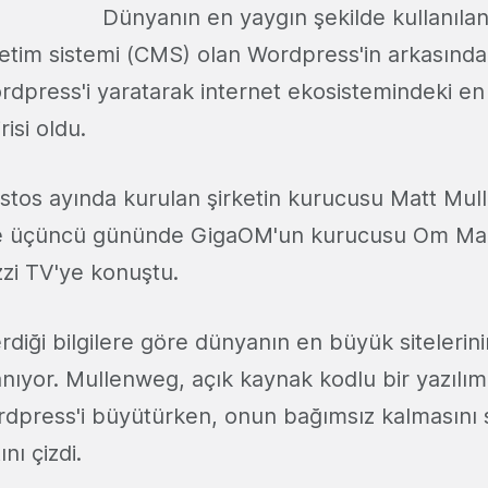
Dünyanın en yaygın şekilde kullanıla
netim sistemi (CMS) olan Wordpress'in arkasındak
rdpress'i yaratarak internet ekosistemindeki e
isi oldu.
ustos ayında kurulan şirketin kurucusu Matt Mu
e üçüncü gününde GigaOM'un kurucusu Om Malik 
zi TV'ye konuştu.
diği bilgilere göre dünyanın en büyük sitelerini
nıyor. Mullenweg, açık kaynak kodlu bir yazılım
rdpress'i büyütürken, onun bağımsız kalmasını 
ını çizdi.