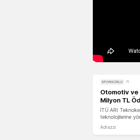
SPONSORLU
Otomotiv ve M
Milyon TL Öd
İTÜ ARI Teknokent
teknolojilerine y
Adrazzi