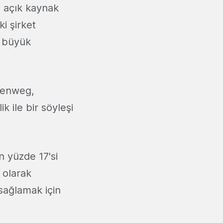
n açık kaynak
i şirket
n büyük
llenweg,
ile bir söyleşi
n yüzde 17'si
 olarak
sağlamak için