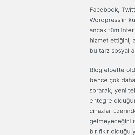
Facebook, Twitte
Wordpress'in kur
ancak tüm intern
hizmet ettiğini,
bu tarz sosyal a
Blog elbette ol
bence çok daha f
sorarak, yeni te
entegre olduğunu
cihazlar üzerind
gelmeyeceğini m
bir fikir olduğ