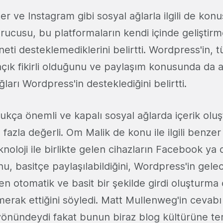
r ve Instagram gibi sosyal ağlarla ilgili de kon
ucusu, bu platformaların kendi içinde geliştirme
eti desteklemediklerini belirtti. Wordpress'in, 
 açık fikirli olduğunu ve paylaşım konusunda da 
ğları Wordpress'in desteklediğini belirtti.
dukça önemli ve kapalı sosyal ağlarda içerik ol
azla değerli. Om Malik de konu ile ilgili benzer
knoloji ile birlikte gelen cihazların Facebook ya d
, basitçe paylaşılabildiğini, Wordpress'in gele
en otomatik ve basit bir şekilde girdi oluşturma ö
erak ettiğini söyledi. Matt Mullenweg'in cevabı 
u yönündeydi fakat bunun biraz blog kültürüne te