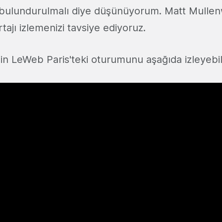
bulundurulmalı diye düşünüyorum. Matt Mullen
tajı izlemenizi tavsiye ediyoruz.
n LeWeb Paris'teki oturumunu aşağıda izleyebili