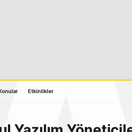
Konular
Etkinlikler
ul Yazılım Yöneticile