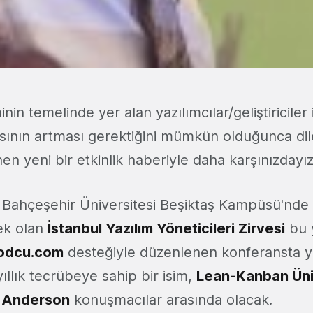
inin temelinde yer alan yazılımcılar/geliştiricile
yısının artması gerektiğini mümkün olduğunca dil
n yeni bir etkinlik haberiyle daha karşınızdayız
e Bahçeşehir Üniversitesi Beşiktaş Kampüsü'nde
cek olan
İstanbul Yazılım Yöneticileri Zirvesi
bu y
odcu.com
desteğiyle düzenlenen konferansta y
llık tecrübeye sahip bir isim,
Lean-Kanban Üni
. Anderson
konuşmacılar arasında olacak.