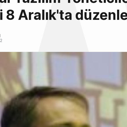
i 8 Aralık'ta düzen
l
12