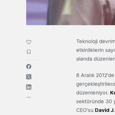
Teknoloji devrim
etkinliklerin sa
alanda düzenlene
8 Aralık 2012'd
gerçekleştirile
düzenleniyor.
K
sektöründe 30 yı
CEO'su
David J