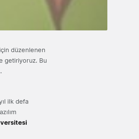
r için düzenlenen
e getiriyoruz. Bu
.
ıl ilk defa
azılım
versitesi