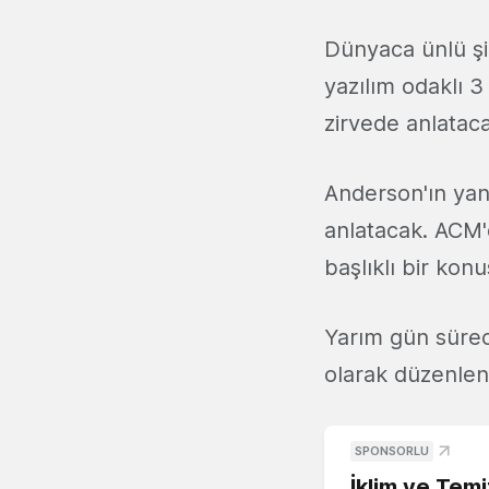
Dünyaca ünlü şi
yazılım odaklı 3
zirvede anlataca
Anderson'ın ya
anlatacak. ACM'
başlıklı bir ko
Yarım gün sürec
olarak düzenleni
SPONSORLU
İklim ve Temi