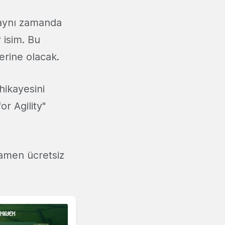
 aynı zamanda
 isim. Bu
zerine olacak.
ikayesini
r Agility"
mamen ücretsiz