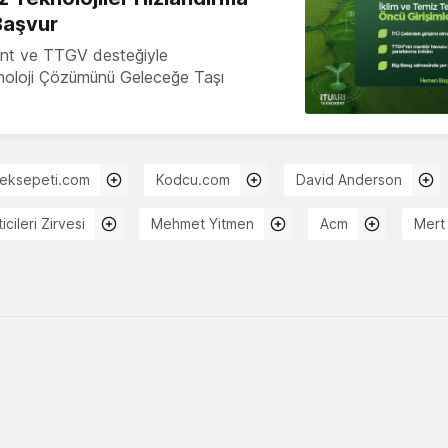
Başvur
nt ve TTGV desteğiyle
knoloji Çözümünü Geleceğe Taşı
eksepeti.com
Kodcu.com
David Anderson
icileri Zirvesi
Mehmet Yitmen
Acm
Mert