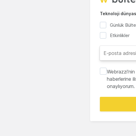
Teknoloji dünyası
Günlük Bült
Etkinlikler
Webrazzi'nin 
haberlerine i
onaylıyorum.