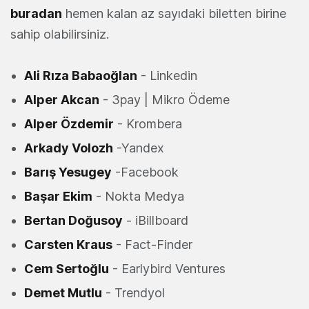
buradan
hemen kalan az sayıdaki biletten birine
sahip olabilirsiniz.
Ali Rıza Babaoğlan
- Linkedin
Alper Akcan
- 3pay | Mikro Ödeme
Alper Özdemir
- Krombera
Arkady Volozh
-Yandex
Barış Yesugey
-Facebook
Başar Ekim
- Nokta Medya
Bertan Doğusoy
- iBillboard
Carsten Kraus
- Fact-Finder
Cem Sertoğlu
- Earlybird Ventures
Demet Mutlu
- Trendyol