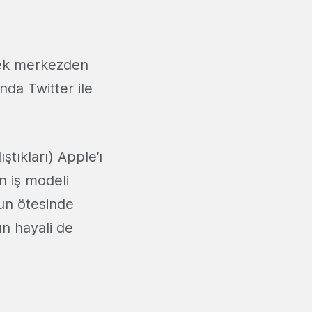
 tek merkezden
nda Twitter ile
tıkları) Apple’ı
ın iş modeli
nun ötesinde
un hayali de