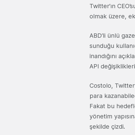
Twitter’ın CEO’s
olmak üzere, eko
ABD’li ünlü gaz
sunduğu kullanıc
inandığını açıkla
API değişiklikle
Costolo, Twitter
para kazanabile
Fakat bu hedefl
yönetim yapısın
şekilde çizdi.