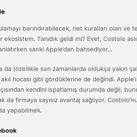
le
lamayı barındırabilecek, net kuralları olan ve
r ekosistem. Tanıdık geldi mi? Evet, Costolo aslı
ni anlatırken sanki Apple’dan bahsediyor…
 da (özellikle son zamanlarda oldukça yakın çalış
r akıl hocası gibi gördüklerine de değindi. Apple’
 açısından kendini ispatlamış durumda değil, bu
k da firmaya sayısız avantaj sağlıyor. Costolo’n
’da yapabilmek.
cebook