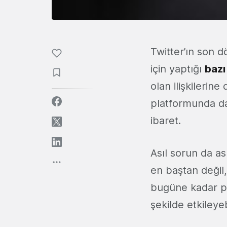
Twitter’ın son 
için yaptığı
bazı
olan ilişkileri
platformunda dah
ibaret.
Asıl sorun da asl
en baştan değil,
bugüne kadar pl
şekilde etkileyeb