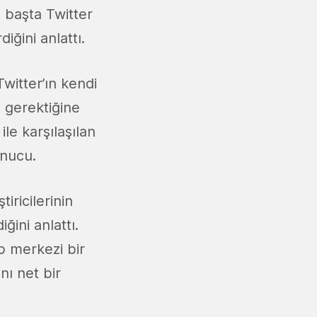
 başta Twitter
ğini anlattı.
Twitter’ın kendi
ı gerektiğine
ile karşılaşılan
onucu.
iricilerinin
ini anlattı.
p merkezi bir
nı net bir