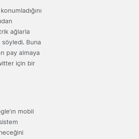
k konumladığını
çıdan
rik ağlarla
u söyledi. Buna
an pay almaya
tter için bir
gle’ın mobil
osistem
neceğini