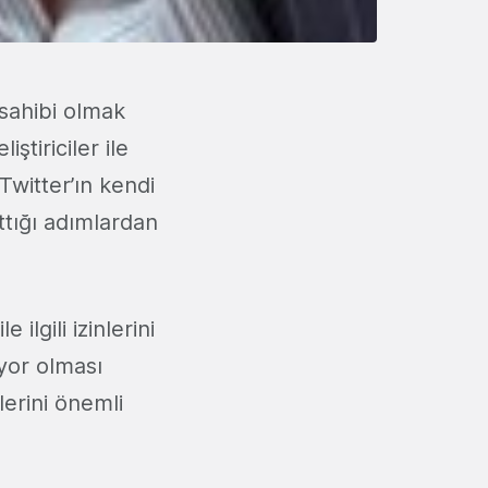
sahibi olmak
iştiriciler ile
witter’ın kendi
ttığı adımlardan
ilgili izinlerini
iyor olması
erini önemli