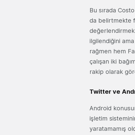
Bu sırada Costol
da belirtmekte f
değerlendirmek 
ilgilendiğini am
rağmen hem Fac
çalışan iki bağı
rakip olarak gör
Twitter ve And
Android konusun
işletim sistemi
yaratamamış old