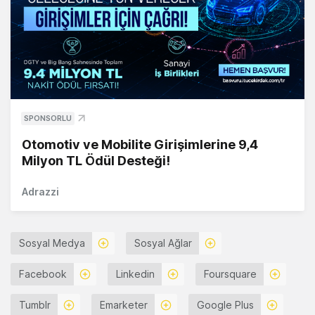
SPONSORLU
Otomotiv ve Mobilite Girişimlerine 9,4
Milyon TL Ödül Desteği!
Adrazzi
Sosyal Medya
Sosyal Ağlar
Facebook
Linkedin
Foursquare
Tumblr
Emarketer
Google Plus