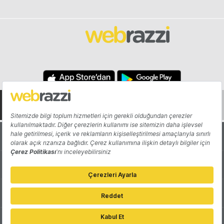
Hakkında
Yazarlar
Katkıda Bulun
Reklam
Girişiminizi Tanıtın
İletişim
Çerez Tercihleri
Gizlilik Politikası