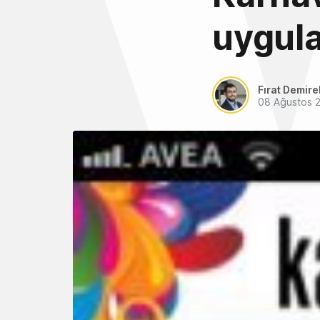
uygula
Fırat Demire
08 Ağustos 