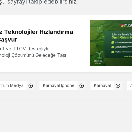
şu sayfayı takip edebilirsiniz.
z Teknolojiler Hızlandırma
Başvur
nt ve TTGV desteğiyle
knoloji Çözümünü Geleceğe Taşı
trum Medya
Karnaval Iphone
Karnaval