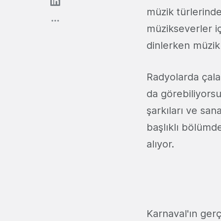
müzik türlerind
müzikseverler içi
dinlerken müzikle
Radyolarda çalan
da görebiliyorsu
şarkıları ve sa
başlıklı bölümde
alıyor.
Karnaval'ın ger