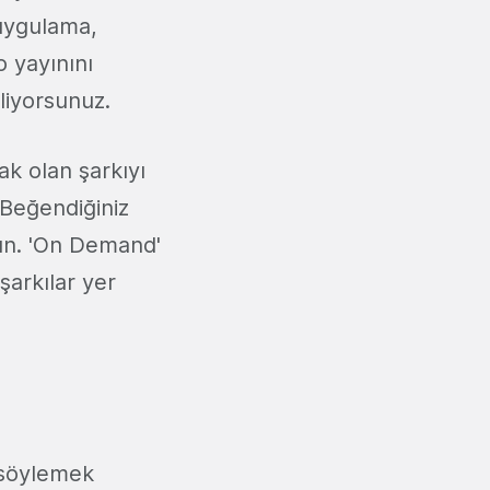
 uygulama,
o yayınını
iliyorsunuz.
ak olan şarkıyı
 Beğendiğiniz
kün. 'On Demand'
şarkılar yer
 söylemek