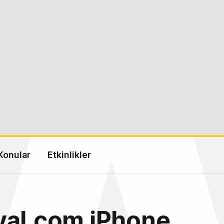
Konular
Etkinlikler
val.com iPhone