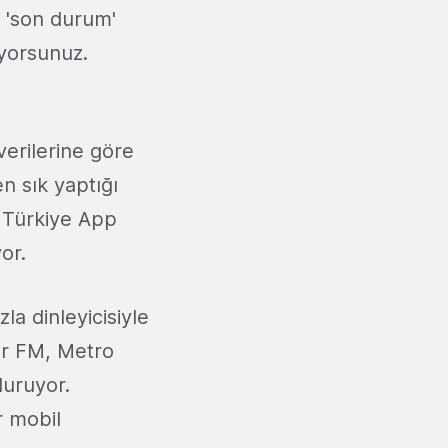
 'son durum'
yorsunuz.
erilerine göre
en sık yaptığı
 Türkiye App
or.
la dinleyicisiyle
er FM, Metro
duruyor.
er mobil