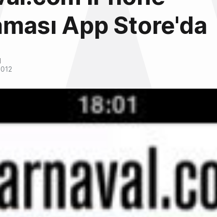
ması App Store'da
l
2012