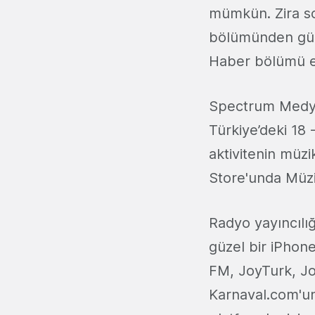
mümkün. Zira so
bölümünden günc
Haber bölümü el
Spectrum Medya 
Türkiye’deki 18 -
aktivitenin müz
Store'unda Müzik
Radyo yayıncılığ
güzel bir iPho
FM, JoyTurk, Jo
Karnaval.com'u