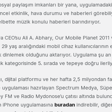
syal paylaşım imkanları bir yana, uygulamadaki
el etkinlik, hava durumu ve haberleri görebili
bette müzik konulu haberleri barındırıyor.
CEO’su Ali A. Abhary, Our Mobile Planet 2011 v
 29 yaş aralığındaki mobil cihaz kullanıcılarının 
ik dinlemek olduğunu aktarıyor. Uygulama şu an
 kategorisinde 5. sırada ve tepeye doğru ilerliy
ı, dijital platformu ve her hafta 2,5 milyondan faz
ne uygulaması hazırlayan Spectrum Medya, Süp
y FM ve Radio Mydonose’u çatısı altında bulun
n iPhone uygulamasına
buradan
indirebilir, diğ