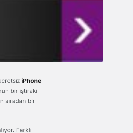
ücretsiz
iPhone
 bir iştiraki
in sıradan bir
yor. Farklı