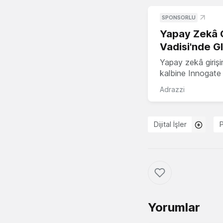
SPONSORLU
Yapay Zekâ G
Vadisi'nde G
Yapay zekâ girişi
kalbine Innogate i
Adrazzi
Dijital İşler
Yorumlar