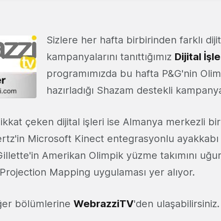
Sizlere her hafta birbirinden farklı dij
kampanyalarını tanıttığımız
Dijital İşle
programımızda bu hafta P&G'nin Olimpi
hazırladığı Shazam destekli kampanya
ikkat çeken dijital işleri ise Almanya merkezli bi
oertz'in Microsoft Kinect entegrasyonlu ayakkab
illette'in Amerikan Olimpik yüzme takımını uğur
 Projection Mapping uygulaması yer alıyor.
iğer bölümlerine
WebrazziTV
'den ulaşabilirsiniz.