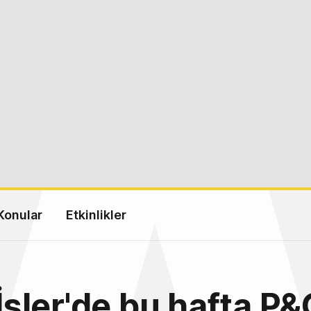
Konular
Etkinlikler
 İşler'de bu hafta P&