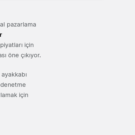
ital pazarlama
r
yatları için
sı öne çıkıyor.
r ayakkabı
ı denetme
lamak için