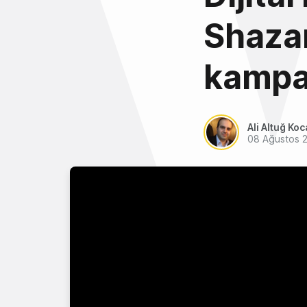
Shazam
kampan
Ali Altuğ Koc
08 Ağustos 