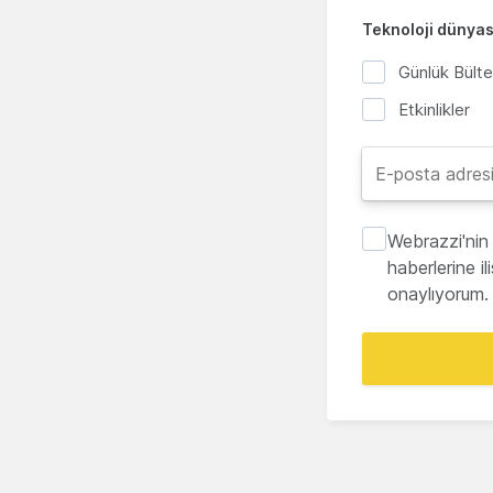
Teknoloji dünyası
Günlük Bült
Etkinlikler
Webrazzi'nin 
haberlerine i
onaylıyorum.