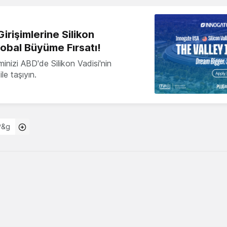
irişimlerine Silikon
lobal Büyüme Fırsatı!
minizi ABD'de Silikon Vadisi'nin
le taşıyın.
P&g