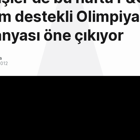
 destekli Olimpiya
yası öne çıkıyor
a
2012