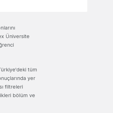
nlarını
ex Üniversite
ğrenci
ürkiye'deki tüm
onuçlarında yer
 filtreleri
dikleri bölüm ve