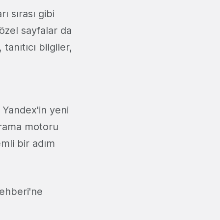
ı sırası gibi
özel sayfalar da
anıtıcı bilgiler,
 Yandex'in yeni
 arama motoru
emli bir adım
Rehberi'ne