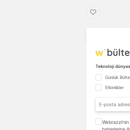
Teknoloji dünyası
Günlük Bült
Etkinlikler
Webrazzi'nin 
haberlerine i