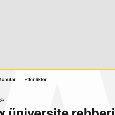
Konular
Etkinlikler
 üniversite rehberi