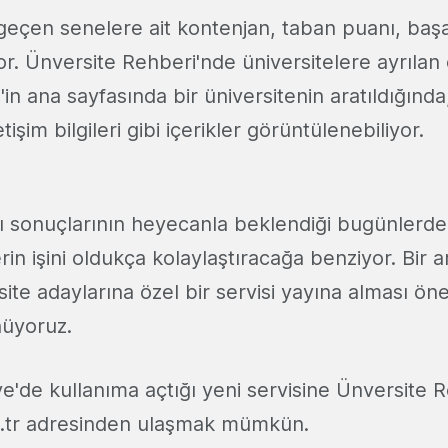
geçen senelere ait kontenjan, taban puanı, başar
or. Ünversite Rehberi'nde üniversitelere ayrılan 
 ana sayfasında bir üniversitenin aratıldığında, t
etişim bilgileri gibi içerikler görüntülenebiliyor.
vı sonuçlarının heyecanla beklendiği bugünlerde
erin işini oldukça kolaylaştıracağa benziyor. Bir
rsite adaylarına özel bir servisi yayına alması ön
üyoruz.
e'de kullanıma açtığı yeni servisine Ünversite 
.tr adresinden ulaşmak mümkün.