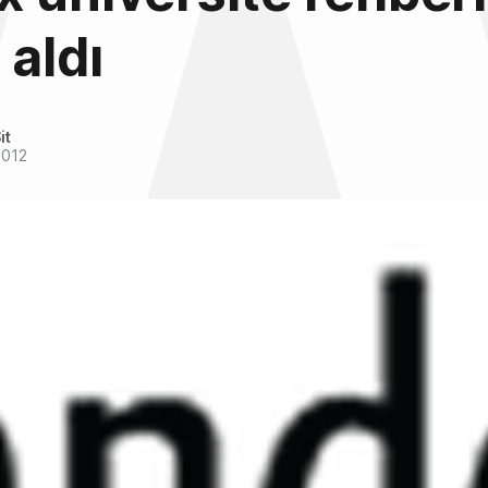
 aldı
it
2012