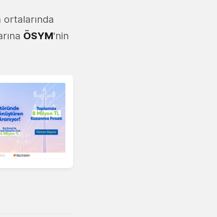
 ortalarında
arına
ÖSYM
'nin