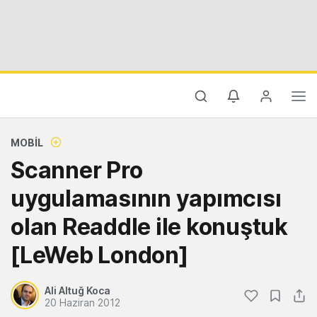
MOBIL
Scanner Pro
uygulamasının yapımcısı
olan Readdle ile konuştuk
[LeWeb London]
Ali Altuğ Koca
20 Haziran 2012