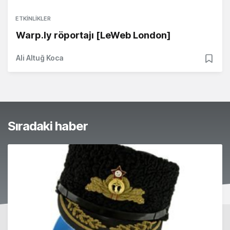
ETKINLIKLER
Warp.ly röportajı [LeWeb London]
Ali Altuğ Koca
Sıradaki haber