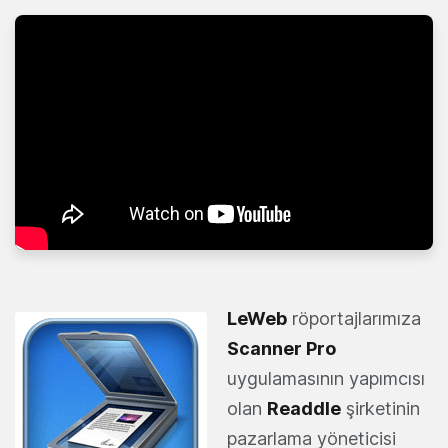
LeWeb
röportajlarımıza
Scanner Pro
uygulamasının yapımcısı
olan
Readdle
şirketinin
pazarlama yöneticisi