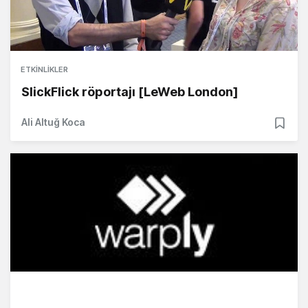
ETKINLIKLER
SlickFlick röportajı [LeWeb London]
Ali Altuğ Koca