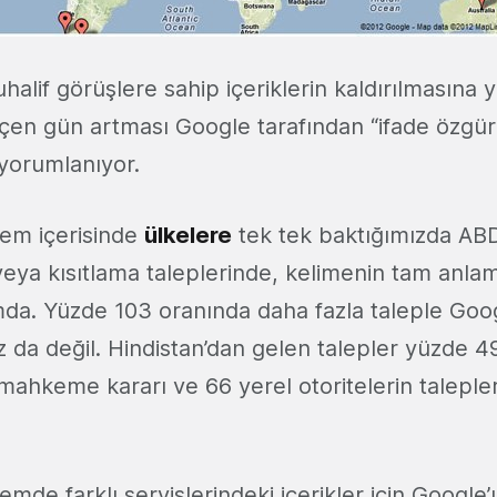
muhalif görüşlere sahip içeriklerin kaldırılmasına 
eçen gün artması Google tarafından “ifade özgür
 yorumlanıyor.
nem içerisinde
ülkelere
tek tek baktığımızda AB
veya kısıtlama taleplerinde, kelimenin tam anlam
a. Yüzde 103 oranında daha fazla taleple Googl
 da değil. Hindistan’dan gelen talepler yüzde 4
mahkeme kararı ve 66 yerel otoritelerin talepleri
emde farklı servislerindeki içerikler için Google’