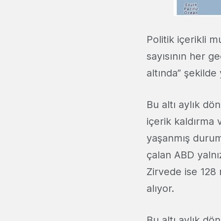
Politik içerikli 
sayısının her g
altında” şekilde
Bu altı aylık dö
içerik kaldırma 
yaşanmış durumd
çalan ABD yalnız
Zirvede ise 128 
alıyor.
Bu altı aylık dön