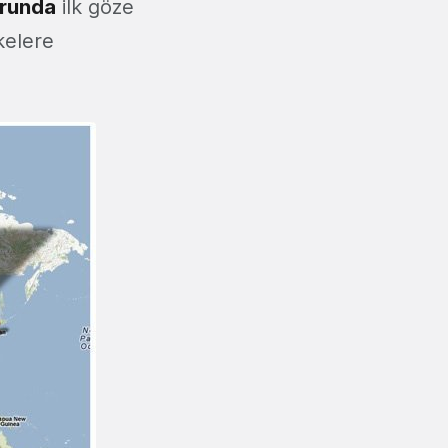
orunda
ilk göze
kelere