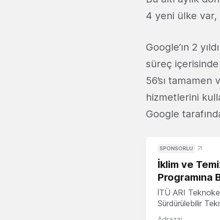
4 yeni ülke var
Google’ın 2 yıld
süreç içerisind
56’sı tamamen v
hizmetlerini kull
Google tarafınd
SPONSORLU
İklim ve Temi
Programına 
İTÜ ARI Teknoke
Sürdürülebilir Te
Adrazzi