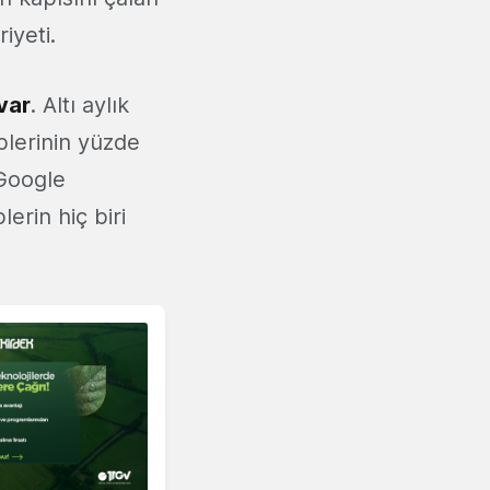
iyeti.
var
. Altı aylık
plerinin yüzde
 Google
lerin hiç biri