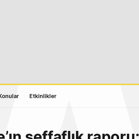
Konular
Etkinlikler
’ın şeffaflık raporu: