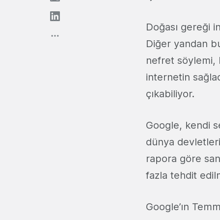
Doğası gereği in
Diğer yandan bu ç
nefret söylemi,
internetin sağl
çıkabiliyor.
Google, kendi se
dünya devletleri
rapora göre sans
fazla tehdit edi
Google’ın Temmu