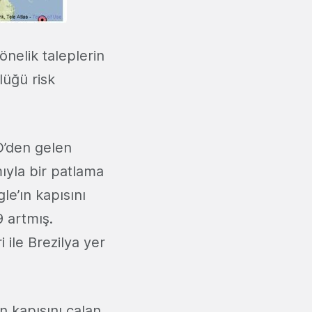
yönelik taleplerin
lüğü risk
D’den gelen
ıyla bir patlama
e’ın kapısını
9 artmış.
 ile Brezilya yer
ın kapısını çalan