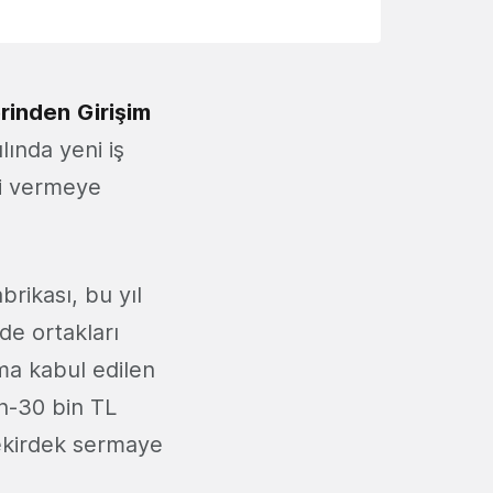
erinden
Girişim
ılında yeni iş
ği vermeye
brikası, bu yıl
de ortakları
ama kabul edilen
in-30 bin TL
çekirdek sermaye