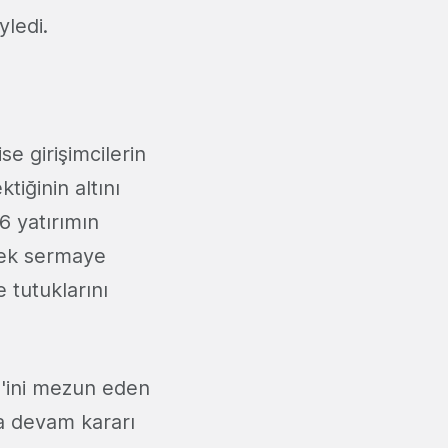
yledi.
e girişimcilerin
tiğinin altını
6 yatırımın
rdek sermaye
 tutuklarını
 1'ini mezun eden
la devam kararı