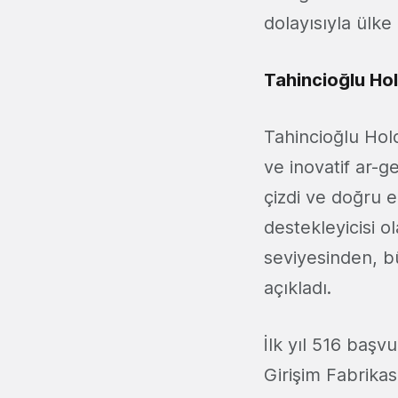
dolayısıyla ülke
Tahincioğlu Hol
Tahincioğlu Hold
ve inovatif ar-g
çizdi ve doğru e
destekleyicisi o
seviyesinden, b
açıkladı.
İlk yıl 516 başv
Girişim Fabrikas