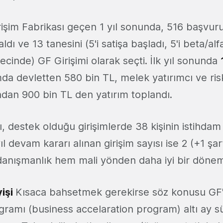
rişim Fabrikası geçen 1 yıl sonunda, 516 başvur
dı ve 13 tanesini (5'i satişa başladı, 5'i beta/alf
ecinde) GF Girişimi olarak seçti. İlk yıl sonunda
a devletten 580 bin TL, melek yatırımcı ve ris
dan 900 bin TL den yatırım toplandı.
ı, destek olduğu girişimlerde 38 kişinin istihda
l devam kararı alınan girişim sayısı ise 2 (+1 şar
 danışmanlık hem mali yönden daha iyi bir dönem
yişi
Kısaca bahsetmek gerekirse söz konusu GF'
gramı (business accelaration program) altı ay s