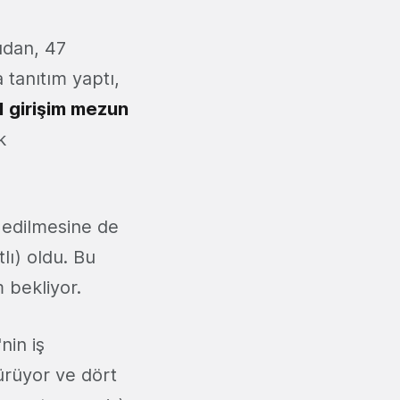
udan, 47
a tanıtım yaptı,
1 girişim mezun
k
m edilmesine de
tlı) oldu. Bu
 bekliyor.
nin iş
ürüyor ve dört