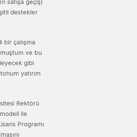
n satışa geçiş)
itli destekler
i bir çalışma
bulmuştum ve bu
leyecek gibi
n tohum yatırım
itesi Rektörü
modeli ile
k Lisans Programı
olmasını