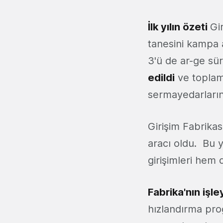
İlk yılın özeti
Gi
tanesini kampa al
3'ü de ar-ge sür
edildi
ve toplamd
sermayedarların
Girişim Fabrikas
aracı oldu. Bu yı
girişimleri hem
Fabrika'nın işle
hızlandırma pro