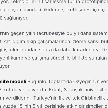
r. Teknolojilerin ticarileşme (ürün prototipinde
gıç aşamasındaki fikirlerin şirketleşmesi için çeş
i) sağlanıyor.
ı'nın geçen yılın tecrübesiyle bu yıl daha sisteml
at katıldığım ekip çalışmalarında izleme şansı 
rişimler bundan sonra da daha kararlı bir yol iz
yeni kamp ve çalışma süreci ile birlikte sunula
uyor.
rsite modeli
Bugünkü toplantıda Özyeğin Ünivers
Erkut da yer alıyordu. Erkut, 3. kuşak üniversite 
m verdiklerini, Türkiye’nin ilk ve tek Girişimcili
n yüzde 15’inin 5 yıl içerisinde etkin girişimciler 