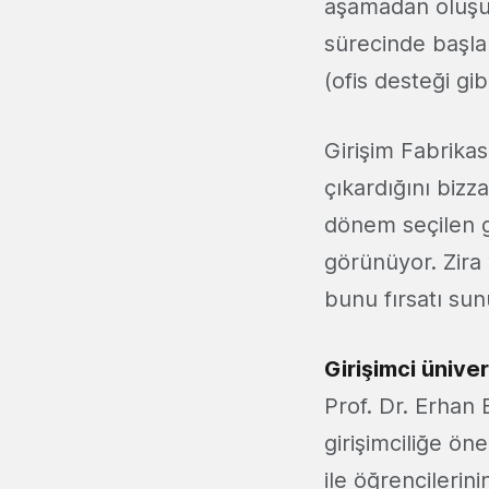
aşamadan oluşuyo
sürecinde başlan
(ofis desteği gib
Girişim Fabrikas
çıkardığını bizz
dönem seçilen gi
görünüyor. Zira 
bunu fırsatı sun
Girişimci ünive
Prof. Dr. Erhan 
girişimciliğe öne
ile öğrencilerini