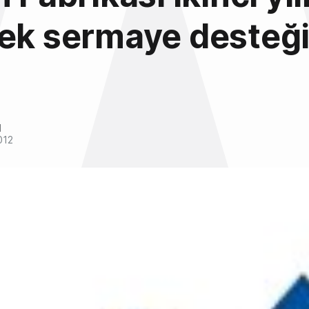
ek sermaye desteği
r
l
012