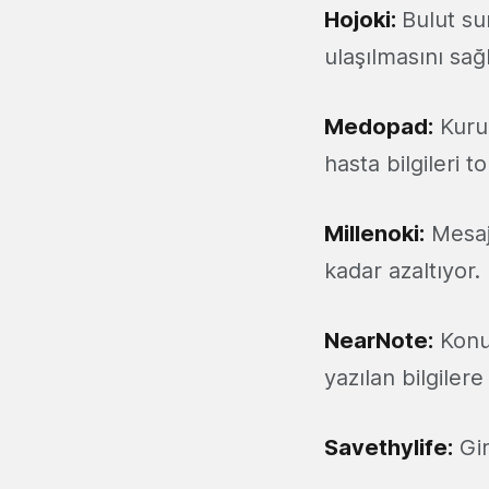
Hojoki:
Bulut su
ulaşılmasını sağl
Medopad:
Kurum
hasta bilgileri t
Millenoki:
Mesajl
kadar azaltıyor.
NearNote:
Konum
yazılan bilgilere
Savethylife:
Gir