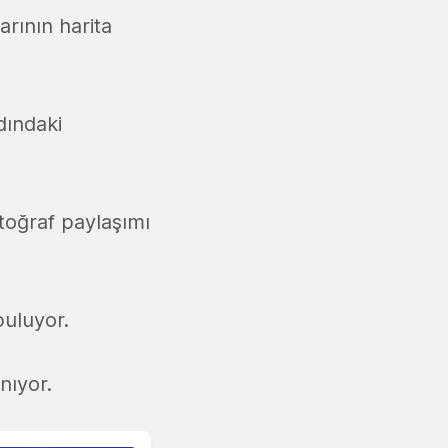
rının harita
dındaki
otoğraf paylaşımı
buluyor.
nıyor.