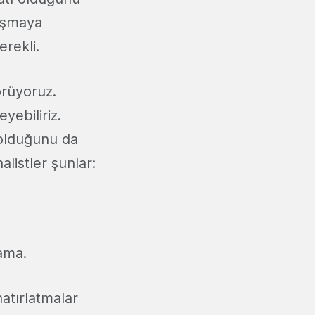
rışmaya
erekli.
örüyoruz.
yebiliriz.
 olduğunu da
listler şunlar:
lama.
atırlatmalar