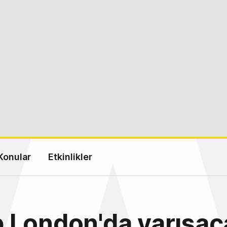
Konular
Etkinlikler
 London'da yarışac