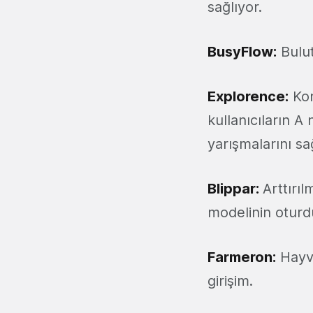
sağlıyor.
BusyFlow:
Bulut
Explorence
:
Kon
kullanıcıların 
yarışmalarını sağ
Blippar:
Arttırıl
modelinin oturd
Farmeron:
Hayvan
girişim.