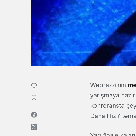
Webrazzi'nin
me
yarışmaya hazır
konferansta çeyr
Daha Hızlı' temal
Yarı finale kala