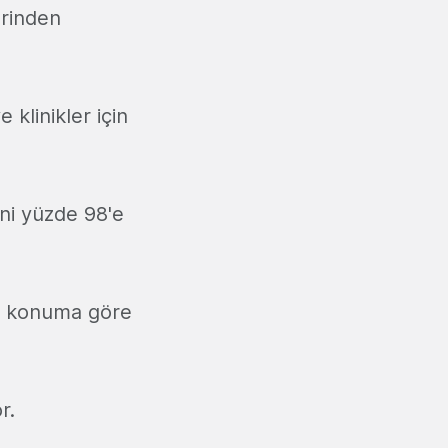
erinden
klinikler için
ini yüzde 98'e
rı konuma göre
r.