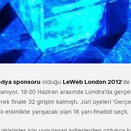
dya sponsoru
olduğu
LeWeb London 2012
'de
lanıyor. 19-20 Haziran arasında Londra'da gerç
ek finale 32 girişim kalmıştı. Jüri üyeleri 'Ge
ı etkinlikte yarışacak olan 16 yarı-finalisti seçti.
n girişimler için uygulanan kriterlerden oldukça 