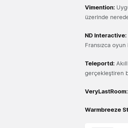
Vimention:
Uygu
üzerinde nerede
ND Interactive:
Fransızca oyun i
Teleportd:
Akıll
gerçekleştiren b
VeryLastRoom:
Warmbreeze St