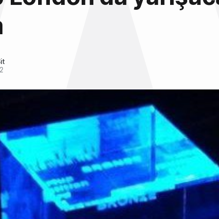
m
it
2