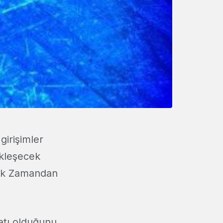
 girişimler
ekleşecek
rçek Zamandan
katı olduğunu