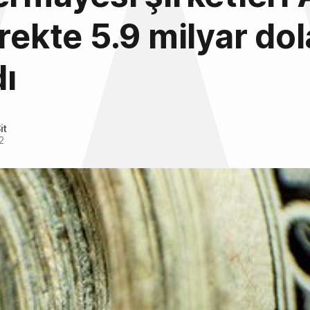
yrekte 5.9 milyar dol
ı
it
2