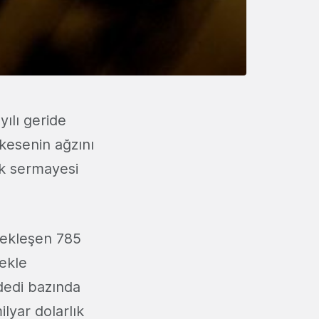
yılı geride
 kesenin ağzını
sk sermayesi
çekleşen 785
rekle
dedi bazında
lyar dolarlık