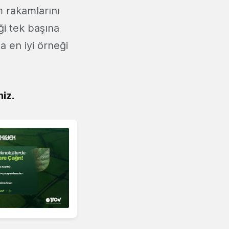
m rakamlarını
i tek başına
a en iyi örneği
niz.