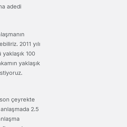
ma adedi
anlaşmanın
iriz. 2011 yılı
 yaklaşık 100
rakamın yaklaşık
stiyoruz.
2 son çeyrekte
3 anlaşmada 2.5
 anlaşma