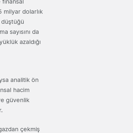
 finansal
 milyar dolarlık
a düştüğü
şma sayısını da
yüklük azaldığı
sa analitik ön
ansal hacim
ve güvenlik
r.
ı gazdan çekmiş