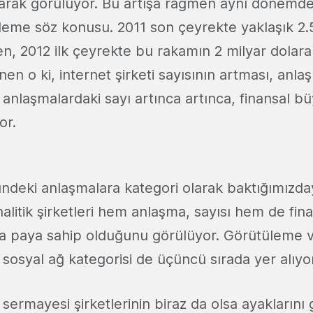
arak görülüyor. Bu artışa rağmen aynı dönemde
leme söz konusu. 2011 son çeyrekte yaklaşık 2.5
ken, 2012 ilk çeyrekte bu rakamın 2 milyar dolar
en o ki, internet şirketi sayısının artması, anla
 anlaşmalardaki sayı artınca artınca, finansal bü
or.
ündeki anlaşmalara kategori olarak baktığımızday
nalitik şirketleri hem anlaşma, sayısı hem de fin
la paya sahip olduğunu görülüyor. Görütüleme 
i, sosyal ağ kategorisi de üçüncü sırada yer alıyo
k sermayesi şirketlerinin biraz da olsa ayakların