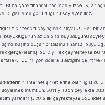
ştı. Buna göre finansal hacimde yüzde 19, anlaş
e 15 gerileme görüldüğünü söyleyebiliriz.
ğımız bir tespiti paylaşmak istiyoruz. Her bir 
al büyüklüğünün az da olsa büyüdüğünü söyleyebil
laşma başına düşen ortalama finansal büyülüğü
rak gerçekleşmiş. 2012 yılı ilk çeyrekteyse bu 
artarak, 133 milyon dolara ulaştığını belirtmek i
irketlerinin, internet şirketlerine olan ilgisi 201
ğını söylemek mümkün. 2011 yılı son çeyrekte 28
hacim yaratılmış. 2012 ilk çeyrekteyse 326 adet