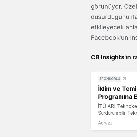
görünüyor. Özell
düşürdüğünü ifa
etkileyecek anla
Facebook'un In
CB Insights'ın r
SPONSORLU
İklim ve Temi
Programına 
İTÜ ARI Teknoke
Sürdürülebilir Te
Adrazzi