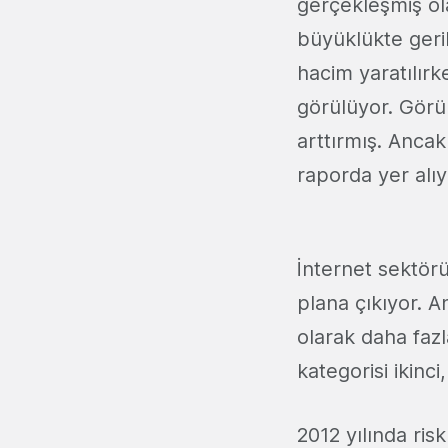
gerçekleşmiş ol
büyüklükte geri
hacim yaratılır
görülüyor. Görün
arttırmış. Ancak
raporda yer alıy
İnternet sektör
plana çıkıyor. A
olarak daha faz
kategorisi ikinc
2012 yılında ris