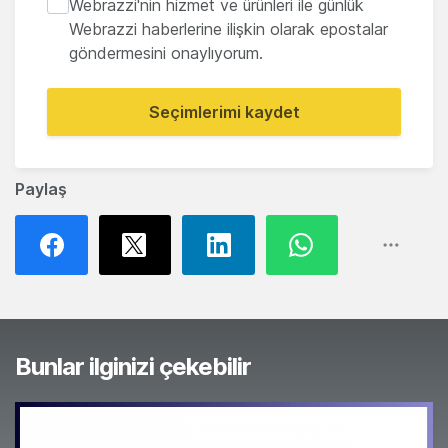
Webrazzi'nin hizmet ve ürünleri ile günlük
Webrazzi haberlerine ilişkin olarak epostalar
göndermesini onaylıyorum.
Seçimlerimi kaydet
Paylaş
Bunlar ilginizi çekebilir