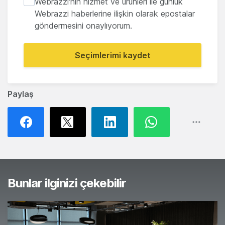
Webrazzi'nin hizmet ve ürünleri ile günlük
Webrazzi haberlerine ilişkin olarak epostalar
göndermesini onaylıyorum.
Seçimlerimi kaydet
Paylaş
Bunlar ilginizi çekebilir