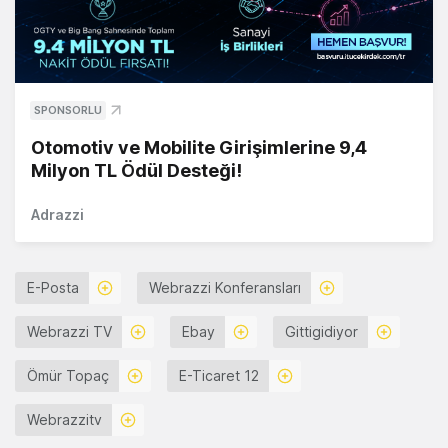
SPONSORLU
Otomotiv ve Mobilite Girişimlerine 9,4
Milyon TL Ödül Desteği!
Adrazzi
E-Posta
Webrazzi Konferansları
Webrazzi TV
Ebay
Gittigidiyor
Ömür Topaç
E-Ticaret 12
Webrazzitv