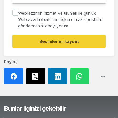
Webrazzi'nin hizmet ve ürünleri ile günlük
Webrazzi haberlerine ilişkin olarak epostalar
göndermesini onaylıyorum.
Seçimlerimi kaydet
Paylaş
Bunlar ilginizi çekebilir