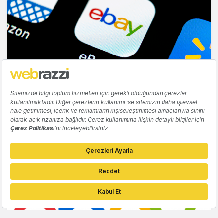
KARIYER
eBay, yaklaşık 800 çalışanını işten
çıkaracağını açıkladı
Candeğer Muradoğlu