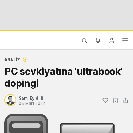
ANALIZ
PC sevkiyatına 'ultrabook'
dopingi
Sami Eyidilli
08 Mart 2012