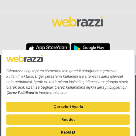
Hakkında
Yazarlar
Katkıda Bulun
Reklam
Girişiminizi Tanıtın
İletişim
Çerez Tercihleri
Gizlilik Politikası